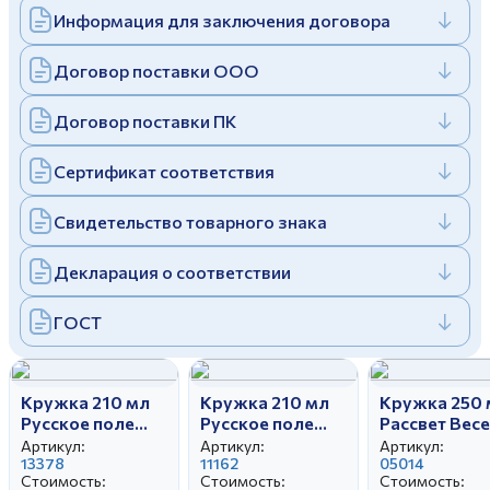
Информация для заключения договора
Дулевский фарфоровый завод ©
Заполняя и отправляя форму, вы соглашаетесь
c
политикой конфиденциальности
Отправить
Политика конфиденциальности
Договор поставки ООО
Заполняя и отправляя форму, вы соглашаетесь
c
политикой конфиденциальности
Договор поставки ПК
Сертификат соответствия
Свидетельство товарного знака
Декларация о соответствии
ГОСТ
Кружка 210 мл
Кружка 210 мл
Кружка 250 
Русское поле
Русское поле
Рассвет Вес
Ежик
Клубничное
Колобок
Артикул:
Артикул:
Артикул:
13378
настроение
11162
05014
Стоимость:
Стоимость:
Стоимость: