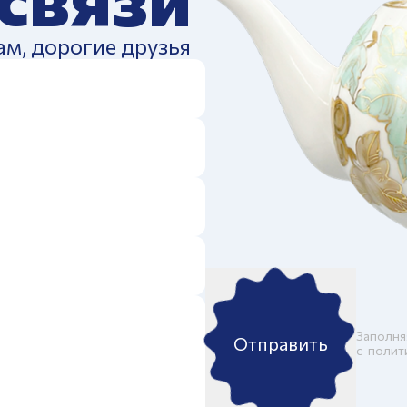
ам, дорогие друзья
Заполня
Отправить
c
полит