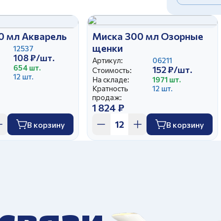
0 мл Акварель
Миска 300 мл Озорные
щенки
12537
108 ₽/шт.
Артикул:
06211
654 шт.
152 ₽/шт.
Стоимость:
12 шт.
На складе:
1971 шт.
Кратность
12 шт.
продаж:
1 824 ₽
В корзину
В корзину
 связи