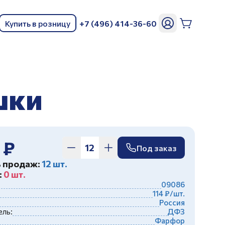
Купить в розницу
+7 (496) 414-36-60
ь
шки
 ₽
Под заказ
ь продаж:
12 шт.
:
0 шт.
09086
114 ₽/шт.
Россия
ль:
ДФЗ
Фарфор