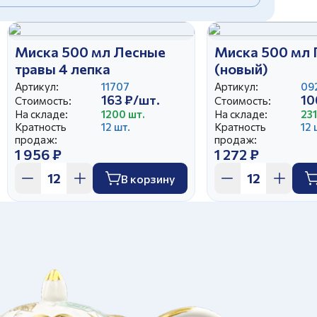
Миска 500 мл Лесные
Миска 500 мл 
травы 4 лепка
(новый)
Артикул:
11707
Артикул:
09
163 ₽/шт.
10
Стоимость:
Стоимость:
На складе:
1200 шт.
На складе:
231
Кратность
12 шт.
Кратность
12 
продаж:
продаж:
1 956 ₽
1 272 ₽
В корзину