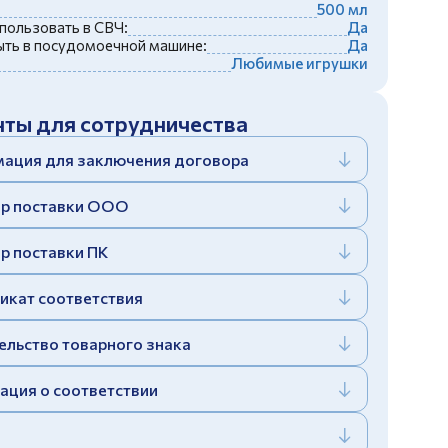
500 мл
пользовать в СВЧ:
Да
ть в посудомоечной машине:
Да
Любимые игрушки
ты для сотрудничества
ация для заключения договора
р поставки ООО
р поставки ПК
икат соответствия
ельство товарного знака
ация о соответствии