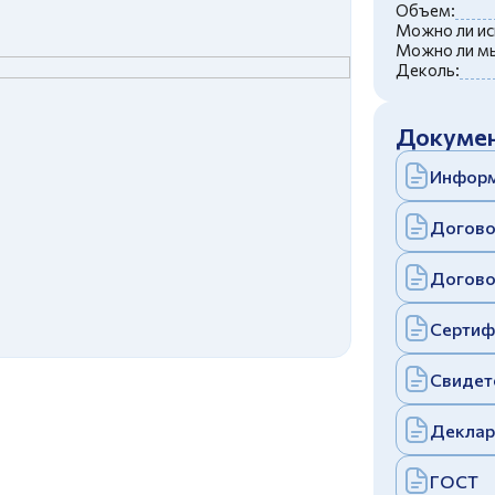
c
политикой конфиденциальности
Объем:
Отправить
Можно ли ис
Можно ли мы
аполняя и отправляя форму, вы соглашаетесь
Деколь:
c
политикой конфиденциальности
Отправить
аполняя и отправляя форму, вы соглашаетесь
Докумен
c
политикой конфиденциальности
Информ
Догово
Догово
Сертиф
Свидет
Деклар
ГОСТ