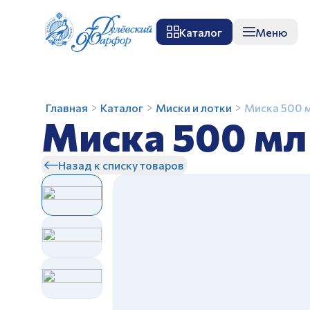
Каталог
Меню
О заводе
Музей
Мастер-класс
П
Миска
Главная
Каталог
Миски и лотки
Миска 500 
Миска 500 м
500
мл
Любимые
Назад к списку товаров
игрушки
З
З