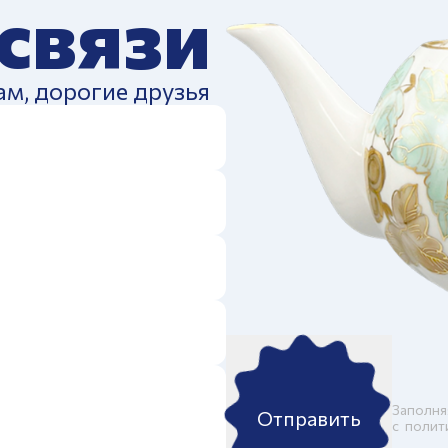
 связи
ам, дорогие друзья
Заполня
Отправить
c
полит