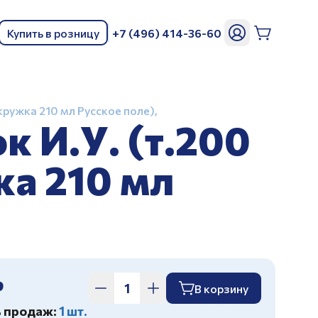
Купить в розницу
+7 (496) 414-36-60
ь
 кружка 210 мл Русское поле),
к И.У. (т.200
ка 210 мл
₽
В корзину
ь продаж:
1 шт.