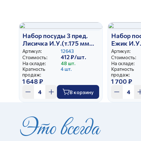
Набор посуды 3 пред.
Набор пос
Лисичка И.У.(т.175 мм
Ежик И.У.
глад,,сал круг.360
глад,,сал
Артикул:
12643
Артикул:
412 ₽/шт.
мл,кр.210 мл Глория), ,
Стоимость:
мл,кр.210 
Стоимость:
На складе:
48 шт.
На складе:
Кратность
4 шт.
Кратность
продаж:
продаж:
1 648 ₽
1 700 ₽
В корзину
Это всегда