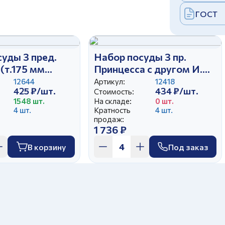
ГОСТ
уды 3 пред.
Набор посуды 3 пр.
(т.175 мм
Принцесса с другом И.У.
 круг.360
(т 175мм гл кр,сал 360мм
12644
Артикул:
12418
425 ₽/шт.
434 ₽/шт.
мл Глория), ,
круг,круж 210 мл
Стоимость:
1548 шт.
На складе:
0 шт.
Глория), ,
4 шт.
Кратность
4 шт.
продаж:
1 736 ₽
В корзину
Под заказ