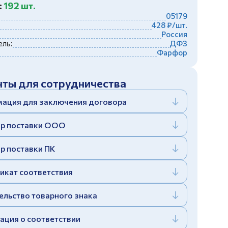
:
192 шт.
05179
428 ₽/шт.
Россия
ль:
ДФЗ
Фарфор
ты для сотрудничества
ация для заключения договора
р поставки ООО
р поставки ПК
икат соответствия
ельство товарного знака
ация о соответствии