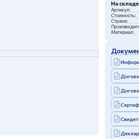
c
политикой конфиденциальности
На складе
Отправить
Артикул:
Стоимость:
аполняя и отправляя форму, вы соглашаетесь
c
политикой конфиденциальности
Страна:
Производите
Отправить
Материал:
аполняя и отправляя форму, вы соглашаетесь
c
политикой конфиденциальности
Докумен
Информ
Догово
Догово
Сертиф
Свидет
Деклар