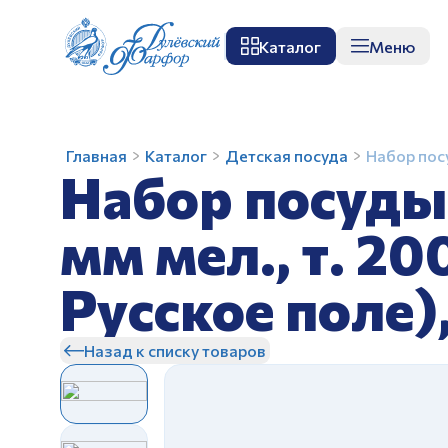
Каталог
Меню
О заводе
Музей
Мастер-класс
П
Набор
Главная
Каталог
Детская посуда
Набор посу
Набор посуды 
посуды
3
предм.
мм мел., т. 2
Колобок
З
И.У.
Русское поле)
(т.200
мм
мел.,
Назад к списку товаров
т.
200
мм
З
глуб..