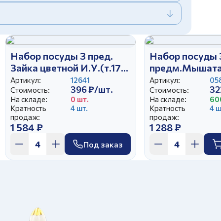
Набор посуды 3 пред.
Набор посуды 
Зайка цветной И.У.(т.175
предм.Мышата 
мм глад,,сал круг.360
мел., тар 200гл.
Артикул:
12641
Артикул:
05
396 ₽/шт.
32
мл,кр.210 мл Глория), ,
Стоимость:
р), ,
Стоимость:
На складе:
0 шт.
На складе:
60
Кратность
4 шт.
Кратность
4 ш
продаж:
продаж:
1 584 ₽
1 288 ₽
Под заказ