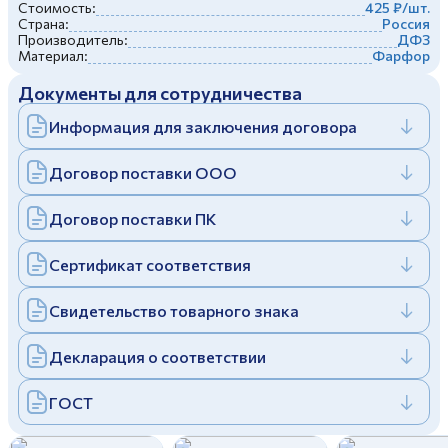
Стоимость:
425 ₽/шт.
,
Дулевский фарфоровый завод ©
Заполняя и отправляя форму, вы соглашаетесь
Страна:
Россия
c
политикой конфиденциальности
Производитель:
ДФЗ
Материал:
Фарфор
Отправить
Политика конфиденциальности
Заполняя и отправляя форму, вы соглашаетесь
Документы для сотрудничества
c
политикой конфиденциальности
Информация для заключения договора
Договор поставки ООО
Договор поставки ПК
Сертификат соответствия
Свидетельство товарного знака
Декларация о соответствии
ГОСТ