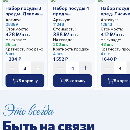
Набор посуды 3
Набор посуды 4
Набор посуд
предм. Девочки
предм.
пред. Лисич
И.У. (т.200 мм
Аквариум (т 200
И.У.(т.175 м
Артикул:
Артикул:
Артикул:
мел., т.200 мм
08359
мел,т.200
11248
глад,,сал
12643
Стоимость:
Стоимость:
Стоимость:
гл., кр. 210 мл
гл.,сал. 360 мл.,
круг.360
428 ₽/шт.
388 ₽/шт.
412 ₽/шт.
Глория), ,
кр.210 мл
мл,кр.210 м
На складе:
На складе:
На складе:
Русское поле), ,
Глория), ,
36 шт.
200 шт.
48 шт.
Кратность продаж:
Кратность продаж:
Кратность про
3 шт.
4 шт.
4 шт.
1 284 ₽
1 552 ₽
1 648 ₽
В корзину
В корзину
В корзи
Это всегда
Быть на связи