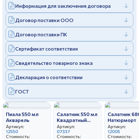
Информация для заключения договора
Дулевский фарфоровый завод ©
Заполняя и отправляя форму, вы соглашаетесь
c
политикой конфиденциальности
Отправить
Политика конфиденциальности
Договор поставки ООО
Заполняя и отправляя форму, вы соглашаетесь
c
политикой конфиденциальности
Договор поставки ПК
Сертификат соответствия
Свидетельство товарного знака
Декларация о соответствии
ГОСТ
Пиала 550 мл
Салатник 550 мл
Салатник 68
Акварель
Квадратный
Натюрморт
Цветущий луг
Артикул:
Артикул:
Артикул:
12550
07337
12005
Стоимость:
Стоимость:
Стоимость: