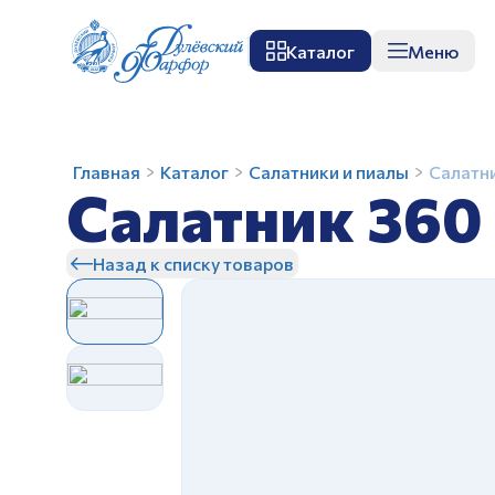
Каталог
Меню
О заводе
Музей
Мастер-класс
П
Салатник
Главная
Каталог
Салатники и пиалы
Салатн
Салатник 360
360
мл
Круглый
Назад к списку товаров
Озорные
З
щенки
З