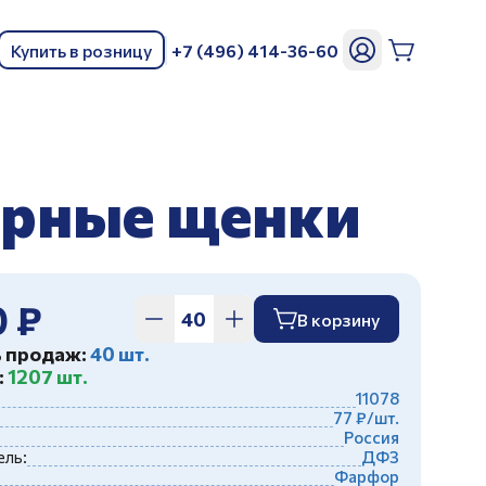
Купить в розницу
+7 (496) 414-36-60
ь
орные щенки
0 ₽
В корзину
ь продаж:
40 шт.
:
1207 шт.
11078
77 ₽/шт.
Россия
ль:
ДФЗ
Фарфор