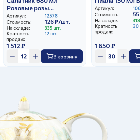
Салатник 680 мл
Пиала 150 мл 
Розовые розы
Артикул:
10
55
(бортовая)
Стоимость:
Артикул:
12578
На складе:
318
126 ₽/шт.
Стоимость:
Кратность
30 
На складе:
335 шт.
продаж:
Кратность
12 шт.
продаж:
1 512 ₽
1 650 ₽
В корзину