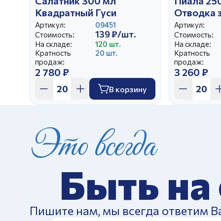
Салатник 300 мл
Пиала 250
Квадратный Гуси
Отводка 
(завал)
Артикул:
09451
Артикул:
139 ₽/шт.
Стоимость:
Стоимость:
На складе:
120 шт.
На складе:
Кратность
20 шт.
Кратность
продаж:
продаж:
2 780 ₽
3 260 ₽
В корзину
Это всегда
Быть на
Пишите нам, мы всегда ответим В