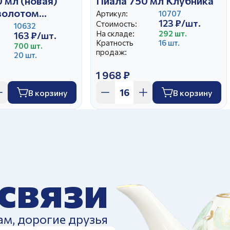
 мл (новая)
Пиала 750 мл Клубника
золотом
Артикул:
10707
123 ₽/шт.
Стоимость:
10632
На складе:
292 шт.
163 ₽/шт.
Кратность
16 шт.
700 шт.
продаж:
20 шт.
1 968 ₽
В корзину
В корзину
 связи
ам, дорогие друзья