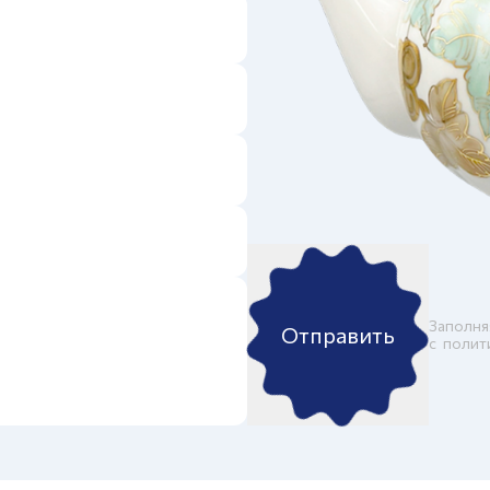
Заполня
Отправить
c
полит