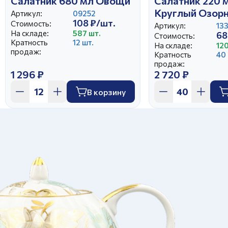
Салатник 680 мл Овощи
Салатник 220 
Круглый Озор
Артикул:
09252
108 ₽/шт.
Стоимость:
Артикул:
13
На складе:
587 шт.
68
Стоимость:
Кратность
12 шт.
На складе:
12
продаж:
Кратность
40 
продаж:
1 296 ₽
2 720 ₽
В корзину