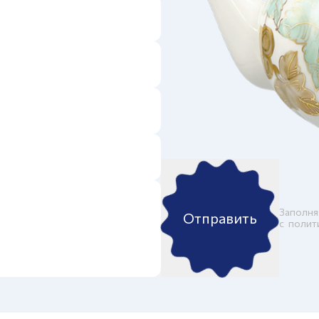
Заполня
Отправить
c
полит