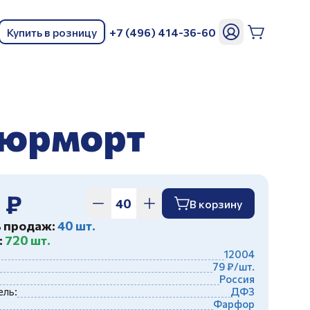
Купить в розницу
+7 (496) 414-36-60
ь
тюрморт
 ₽
В корзину
ь продаж:
40 шт.
:
720 шт.
12004
79 ₽/шт.
Россия
ль:
ДФЗ
Фарфор