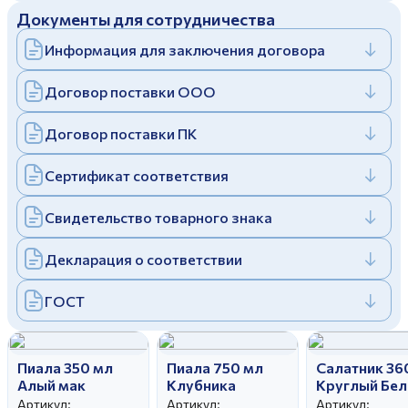
Документы для сотрудничества
Дулевский фарфоровый завод ©
Заполняя и отправляя форму, вы соглашаетесь
c
политикой конфиденциальности
Информация для заключения договора
Отправить
Политика конфиденциальности
Заполняя и отправляя форму, вы соглашаетесь
Договор поставки ООО
c
политикой конфиденциальности
Договор поставки ПК
Сертификат соответствия
Свидетельство товарного знака
Декларация о соответствии
ГОСТ
Пиала 350 мл
Пиала 750 мл
Салатник 36
Алый мак
Клубника
Круглый Бе
Артикул:
Артикул:
Артикул: