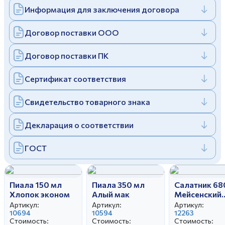
Информация для заключения договора
Дулевский фарфоровый завод ©
Заполняя и отправляя форму, вы соглашаетесь
c
политикой конфиденциальности
Отправить
Политика конфиденциальности
Договор поставки ООО
Заполняя и отправляя форму, вы соглашаетесь
c
политикой конфиденциальности
Договор поставки ПК
Сертификат соответствия
Свидетельство товарного знака
Декларация о соответствии
ГОСТ
Пиала 150 мл
Пиала 350 мл
Салатник 68
Хлопок эконом
Алый мак
Мейсенский
букет
Артикул:
Артикул:
Артикул:
10694
10594
12263
Стоимость:
Стоимость:
Стоимость: