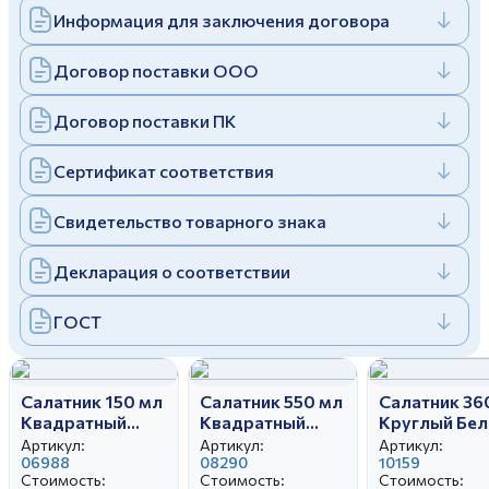
Информация для заключения договора
Дулевский фарфоровый завод ©
Заполняя и отправляя форму, вы соглашаетесь
c
политикой конфиденциальности
Отправить
Политика конфиденциальности
Договор поставки ООО
Заполняя и отправляя форму, вы соглашаетесь
c
политикой конфиденциальности
Договор поставки ПК
Сертификат соответствия
Свидетельство товарного знака
Декларация о соответствии
ГОСТ
Салатник 150 мл
Салатник 550 мл
Салатник 36
Квадратный
Квадратный
Круглый Бе
Вишня
Узбекистан
Артикул:
Артикул:
Артикул:
06988
08290
10159
Стоимость:
Стоимость:
Стоимость: