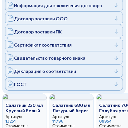
Информация для заключения договора
Дулевский фарфоровый завод ©
Заполняя и отправляя форму, вы соглашаетесь
c
политикой конфиденциальности
Отправить
Политика конфиденциальности
Договор поставки ООО
Заполняя и отправляя форму, вы соглашаетесь
c
политикой конфиденциальности
Договор поставки ПК
Сертификат соответствия
Свидетельство товарного знака
Декларация о соответствии
ГОСТ
Салатник 220 мл
Салатник 680 мл
Салатник 70
Круглый Белый
Лазурный берег
Голубая роз
Алый мак
Артикул:
Артикул:
Артикул:
13251
11796
08954
Стоимость:
Стоимость:
Стоимость: