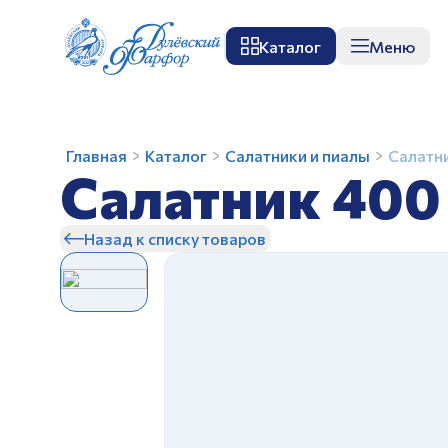
Каталог
Меню
О заводе
Музей
Мастер-класс
П
Салатник
Главная
Каталог
Салатники и пиалы
Салатн
Салатник 400
400
мл
Голубая
Назад к списку товаров
роза
З
Монреаль
З