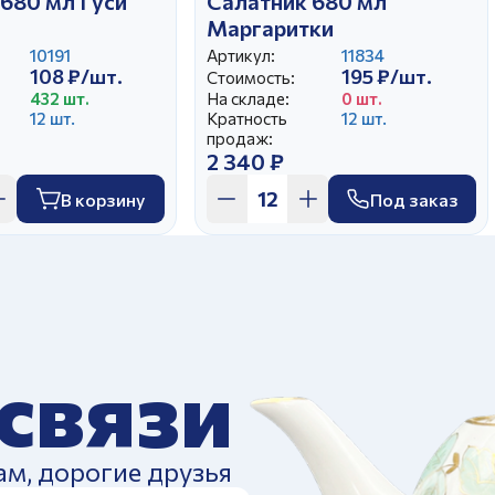
680 мл Гуси
Салатник 680 мл
Маргаритки
10191
Артикул:
11834
108 ₽/шт.
195 ₽/шт.
Стоимость:
432 шт.
На складе:
0 шт.
12 шт.
Кратность
12 шт.
продаж:
2 340 ₽
В корзину
Под заказ
 связи
ам, дорогие друзья