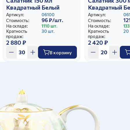
Салатник 150 мл
Салатник 300 
Квадратный Белый
Квадратный Б
Артикул:
06100
Артикул:
06
96 ₽/шт.
12
Стоимость:
Стоимость:
На складе:
1110 шт.
На складе:
133
Кратность
30 шт.
Кратность
20 
продаж:
продаж:
2 880 ₽
2 420 ₽
В корзину