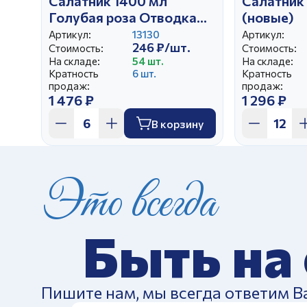
Салатник 1400 мл
Салатник 
Голубая роза Отводка
(новые)
краской (синий,завал)
Артикул:
13130
Артикул:
246 ₽/шт.
Стоимость:
Стоимость:
На складе:
54 шт.
На складе:
Кратность
6 шт.
Кратность
продаж:
продаж:
1 476 ₽
1 296 ₽
В корзину
Это всегда
Быть на
Пишите нам, мы всегда ответим В