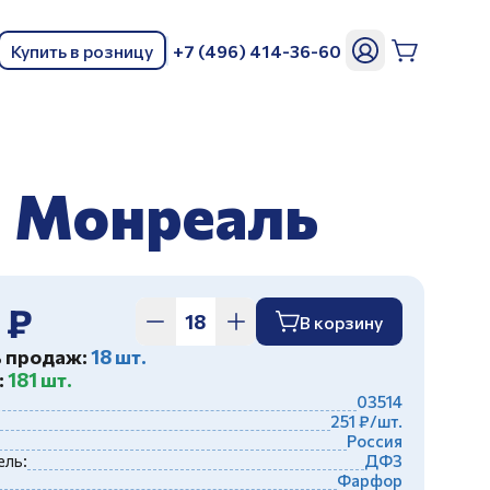
Купить в розницу
+7 (496) 414-36-60
ь
а Монреаль
 ₽
В корзину
ь продаж:
18 шт.
:
181 шт.
03514
251 ₽/шт.
Россия
ль:
ДФЗ
Фарфор