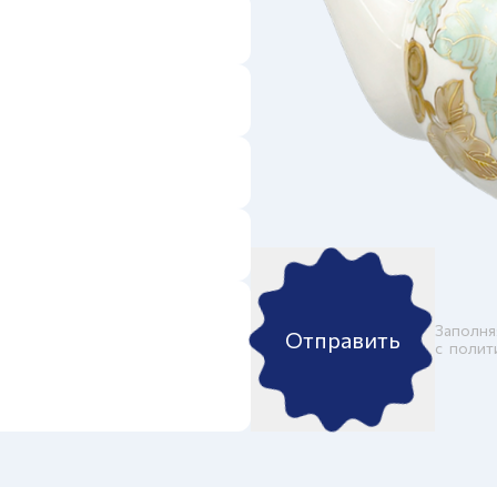
Заполня
Отправить
c
полит