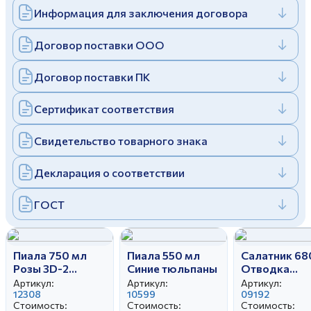
Информация для заключения договора
Дулевский фарфоровый завод ©
Заполняя и отправляя форму, вы соглашаетесь
c
политикой конфиденциальности
Отправить
Политика конфиденциальности
Договор поставки ООО
Заполняя и отправляя форму, вы соглашаетесь
c
политикой конфиденциальности
Договор поставки ПК
Сертификат соответствия
Свидетельство товарного знака
Декларация о соответствии
ГОСТ
Пиала 750 мл
Пиала 550 мл
Салатник 68
Розы 3D-2
Синие тюльпаны
Отводка
вариант
золотом
Артикул:
Артикул:
Артикул:
12308
10599
09192
Стоимость:
Стоимость:
Стоимость: