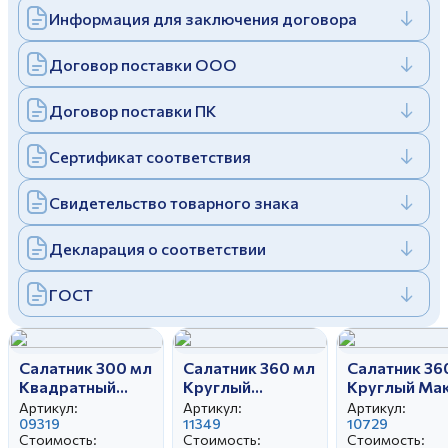
Информация для заключения договора
Дулевский фарфоровый завод ©
Заполняя и отправляя форму, вы соглашаетесь
c
политикой конфиденциальности
Отправить
Политика конфиденциальности
Договор поставки ООО
Заполняя и отправляя форму, вы соглашаетесь
c
политикой конфиденциальности
Договор поставки ПК
Сертификат соответствия
Свидетельство товарного знака
Декларация о соответствии
ГОСТ
Салатник 300 мл
Салатник 360 мл
Салатник 36
Квадратный
Круглый
Круглый Ма
Лаванда
Любимые
Артикул:
Артикул:
Артикул:
09319
игрушки
11349
10729
Стоимость:
Стоимость:
Стоимость: