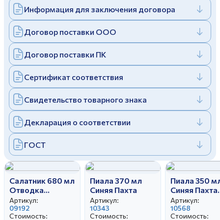
Информация для заключения договора
Дулевский фарфоровый завод ©
Заполняя и отправляя форму, вы соглашаетесь
c
политикой конфиденциальности
Отправить
Политика конфиденциальности
Договор поставки ООО
Заполняя и отправляя форму, вы соглашаетесь
c
политикой конфиденциальности
Договор поставки ПК
Сертификат соответствия
Свидетельство товарного знака
Декларация о соответствии
ГОСТ
Салатник 680 мл
Пиала 370 мл
Пиала 350 м
Отводка
Синяя Пахта
Синяя Пахта
золотом
эконом
Артикул:
Артикул:
Артикул:
09192
10343
10568
Стоимость:
Стоимость:
Стоимость: