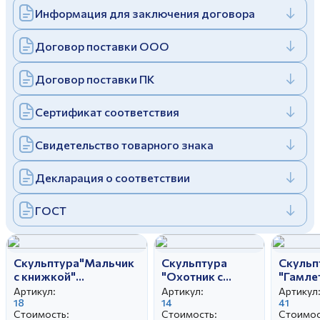
Информация для заключения договора
Дулевский фарфоровый завод ©
Заполняя и отправляя форму, вы соглашаетесь
c
политикой конфиденциальности
Отправить
Политика конфиденциальности
Договор поставки ООО
Заполняя и отправляя форму, вы соглашаетесь
c
политикой конфиденциальности
Договор поставки ПК
Сертификат соответствия
Свидетельство товарного знака
Декларация о соответствии
ГОСТ
Скульптура"Мальчик
Скульптура
Скульп
с книжкой"
"Охотник с
"Гамле
авт.Сотников А.Г
беркутом" автор
Бржези
Артикул:
Артикул:
Артикул
18
Богданова О.М.
14
41
Стоимость:
Стоимость:
Стоимос