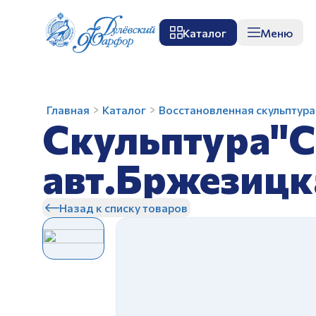
Каталог
Меню
О заводе
Музей
Мастер-класс
П
Скульптура"С
Главная
Каталог
Восстановленная скульптура
Скульптура"С
легким
паром"
авт.Бржезицкая
авт.Бржезицк
А.Д.
З
Назад к списку товаров
З