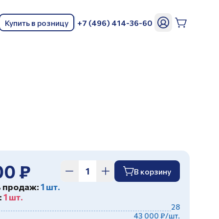
Купить в розницу
+7 (496) 414-36-60
ь
00 ₽
В корзину
ь продаж:
1 шт.
:
1 шт.
28
43 000 ₽/шт.