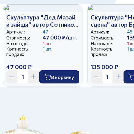
Скульптура "Дед Мазай
Скульптура "Н
и зайцы" автор Сотников
сцена" автор 
А.Г.
А.Д.
Артикул:
47
Артикул:
45
47 000 ₽/шт.
13
Стоимость:
Стоимость:
На складе:
1 шт.
На складе:
1 ш
Кратность
1 шт.
Кратность
1 ш
продаж:
продаж:
47 000 ₽
135 000 ₽
В корзину