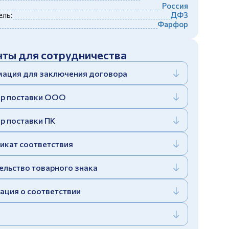
Россия
ль:
ДФЗ
Фарфор
ты для сотрудничества
ация для заключения договора
р поставки ООО
р поставки ПК
икат соответствия
ельство товарного знака
ация о соответствии