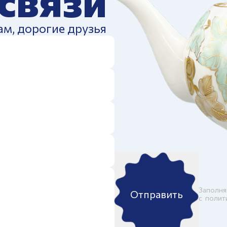
 связи
ам, дорогие друзья
Заполня
Отправить
c
полит