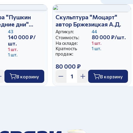
ра "Пушкин
Скульптура "Моцарт"
едние дни"
автор Бржезицкая А.Д.
езицкая А.Д.
43
Артикул:
44
140 000 ₽/
80 000 ₽/шт.
Стоимость:
шт.
На складе:
1 шт.
Кратность
1 шт.
1 шт.
продаж:
1 шт.
80 000 ₽
В корзину
В корзину