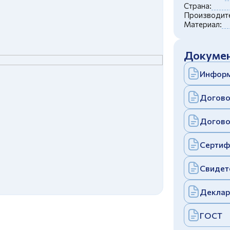
c
политикой конфиденциальности
Страна:
Отправить
Производите
Материал:
аполняя и отправляя форму, вы соглашаетесь
c
политикой конфиденциальности
Отправить
Докумен
аполняя и отправляя форму, вы соглашаетесь
c
политикой конфиденциальности
Информ
Догово
Догово
Сертиф
Свидет
Деклар
ГОСТ