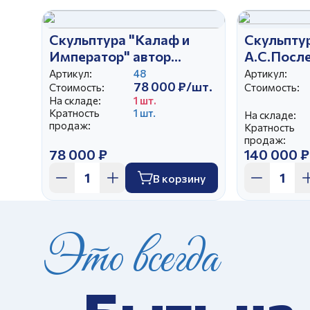
Скульптура "Калаф и
Скульпту
Император" автор
А.С.Посл
Бржезицкая А.Д.
автор Брж
Артикул:
48
Артикул:
78 000 ₽/шт.
Стоимость:
Стоимость:
На складе:
1 шт.
Кратность
1 шт.
На складе:
продаж:
Кратность
продаж:
78 000 ₽
140 000 ₽
В корзину
Это всегда