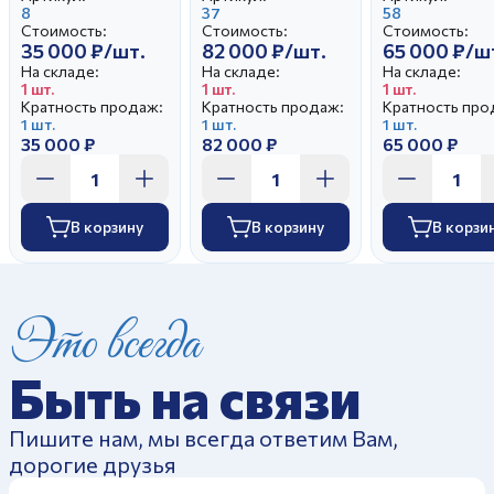
автор Чечулина
8
Бржезицкая А.Д.
37
58
Стоимость:
Стоимость:
Стоимость:
Г.Д.
35 000 ₽/шт.
82 000 ₽/шт.
65 000 ₽/ш
На складе:
На складе:
На складе:
1 шт.
1 шт.
1 шт.
Кратность продаж:
Кратность продаж:
Кратность про
1 шт.
1 шт.
1 шт.
35 000 ₽
82 000 ₽
65 000 ₽
В корзину
В корзину
В корзи
Это всегда
Быть на связи
Пишите нам, мы всегда ответим Вам,
дорогие друзья