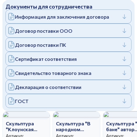
Документы для сотрудничества
Дулевский фарфоровый завод ©
Заполняя и отправляя форму, вы соглашаетесь
c
политикой конфиденциальности
Информация для заключения договора
Отправить
Политика конфиденциальности
Заполняя и отправляя форму, вы соглашаетесь
Договор поставки ООО
c
политикой конфиденциальности
Договор поставки ПК
Сертификат соответствия
Свидетельство товарного знака
Декларация о соответствии
ГОСТ
Скульптура
Скульптура "В
Скульптура 
"Клоунская
народном
бане" автор
миниатюра"
театре" автор
Гатилова Е.И
Артикул:
Артикул:
Артикул: