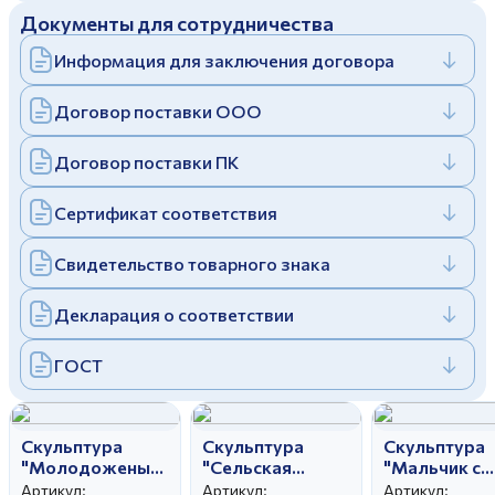
Документы для сотрудничества
Дулевский фарфоровый завод ©
Заполняя и отправляя форму, вы соглашаетесь
c
политикой конфиденциальности
Информация для заключения договора
Отправить
Политика конфиденциальности
Заполняя и отправляя форму, вы соглашаетесь
Договор поставки ООО
c
политикой конфиденциальности
Договор поставки ПК
Сертификат соответствия
Свидетельство товарного знака
Декларация о соответствии
ГОСТ
Скульптура
Скульптура
Скульптура
"Молодожены"
"Сельская
"Мальчик с
автор
свадьба" автор
бубном" авт
Артикул:
Артикул:
Артикул: