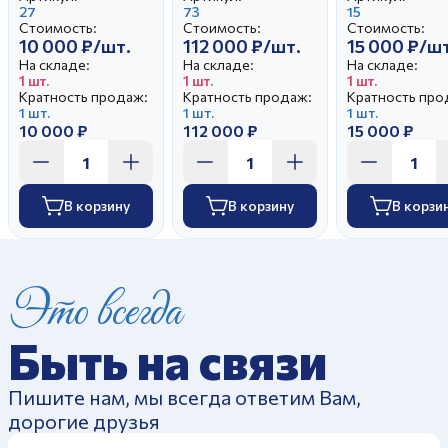
Бржезицкая А.Д.
27
Гатилова Е.И.
73
Малышева Н
15
Стоимость:
Стоимость:
Стоимость:
10 000 ₽/шт.
112 000 ₽/шт.
15 000 ₽/шт
На складе:
На складе:
На складе:
1 шт.
1 шт.
1 шт.
Кратность продаж:
Кратность продаж:
Кратность про
1 шт.
1 шт.
1 шт.
10 000 ₽
112 000 ₽
15 000 ₽
В корзину
В корзину
В корзи
Это всегда
Быть на связи
Пишите нам, мы всегда ответим Вам,
дорогие друзья