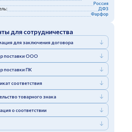
Россия
ль:
ДФЗ
Фарфор
ты для сотрудничества
ация для заключения договора
р поставки ООО
р поставки ПК
икат соответствия
ельство товарного знака
ация о соответствии