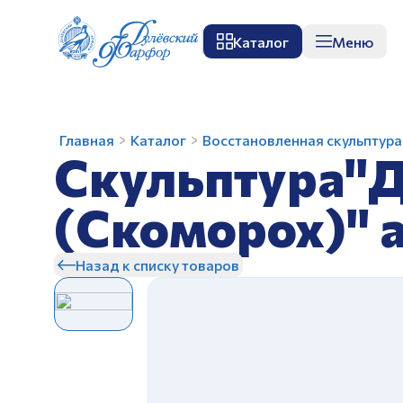
Каталог
Меню
О заводе
Музей
Мастер-класс
П
Скульптура"Добро
Главная
Каталог
Восстановленная скульптура
Скульптура"Д
пожаловать
(Скоморох)"
авт.Чечулина
(Скоморох)" а
Г.Д.
З
Назад к списку товаров
З