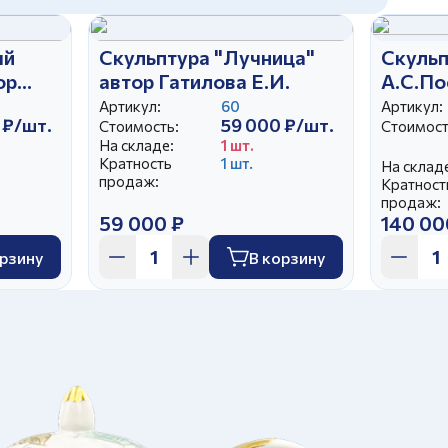
ый
Скульптура "Лучница"
Скульп
ор
автор Гатилова Е.И.
А.С.По
автор 
Артикул:
60
Артикул:
 ₽/шт.
59 000 ₽/шт.
Стоимость:
Стоимост
На складе:
1 шт.
Кратность
1 шт.
На склад
продаж:
Кратност
продаж:
59 000 ₽
140 00
орзину
В корзину