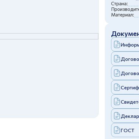
c
политикой конфиденциальности
Страна:
Отправить
Производите
Материал:
аполняя и отправляя форму, вы соглашаетесь
c
политикой конфиденциальности
Отправить
Докумен
аполняя и отправляя форму, вы соглашаетесь
c
политикой конфиденциальности
Информ
Догово
Догово
Сертиф
Свидет
Деклар
ГОСТ