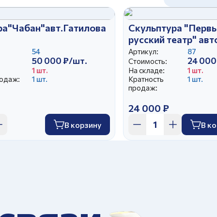
ра"Чабан"авт.Гатилова
Скульптура "Перв
русский театр" авт
Чечулина Г.Д.
54
Артикул:
87
50 000 ₽/шт.
24 000
Стоимость:
1 шт.
На складе:
1 шт.
родаж:
1 шт.
Кратность
1 шт.
продаж:
24 000 ₽
В корзину
В к