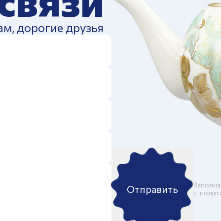
 связи
ам, дорогие друзья
Заполня
Отправить
c
полит