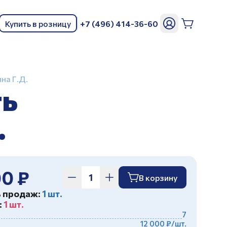
Купить в розницу
+7 (496) 414-36-60
ь
на Г.Д.
ть
.
00 ₽
В корзину
ь продаж:
1 шт.
:
1 шт.
7
12 000 ₽/шт.