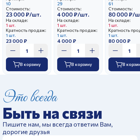
Малышева Н.А.
10
29
Е.И.
61
Стоимость:
Стоимость:
Стоимость:
23 000 ₽/шт.
4 000 ₽/шт.
80 000 ₽/ш
На складе:
На складе:
На складе:
1 шт.
1 шт.
1 шт.
Кратность продаж:
Кратность продаж:
Кратность про
1 шт.
1 шт.
1 шт.
23 000 ₽
4 000 ₽
80 000 ₽
В корзину
В корзину
В корзи
Это всегда
Быть на связи
Пишите нам, мы всегда ответим Вам,
дорогие друзья