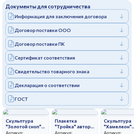
Документы для сотрудничества
Дулевский фарфоровый завод ©
Заполняя и отправляя форму, вы соглашаетесь
c
политикой конфиденциальности
Информация для заключения договора
Отправить
Политика конфиденциальности
Заполняя и отправляя форму, вы соглашаетесь
Договор поставки ООО
c
политикой конфиденциальности
Договор поставки ПК
Сертификат соответствия
Свидетельство товарного знака
Декларация о соответствии
ГОСТ
Скульптура
Плакетка
Скульптура
"Золотой сноп"
"Тройка" автор
"Хамелеон"
автор
Чечулина Г.Д.
автор Гатил
Артикул:
Артикул:
Артикул: