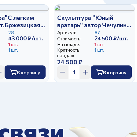
ра"С легким
Скульптура "Юный
вт.Бржезицкая
вратарь" автор Чечулина
Г.Д.
28
Артикул:
87
43 000 ₽/шт.
24 500 ₽/шт.
Стоимость:
1 шт.
На складе:
1 шт.
1 шт.
Кратность
1 шт.
продаж:
24 500 ₽
В корзину
В корзину
 связи