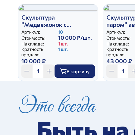
Скульптура
Скульпту
"Медвежонок с
паром" а
горшочком" автор
А.Д.
Артикул:
10
Артикул:
10 000 ₽/шт.
Сотников А.Г.
Стоимость:
Стоимость:
На складе:
1 шт.
На складе:
Кратность
1 шт.
Кратность
продаж:
продаж:
10 000 ₽
43 000 ₽
В корзину
Это всегда
Быть на