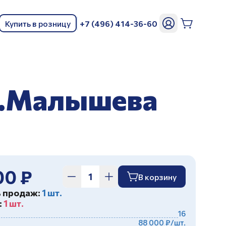
Купить в розницу
+7 (496) 414-36-60
ь
т.Малышева
00 ₽
В корзину
ь продаж:
1 шт.
:
1 шт.
16
88 000 ₽/шт.