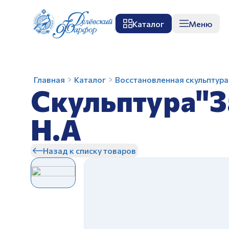
Каталог
Меню
О заводе
Музей
Мастер-класс
П
Скульптура"Заблудились"
Главная
Каталог
Восстановленная скульптура
Скульптура"З
авт.Малышева
Н.А
Н.А
З
Назад к списку товаров
З