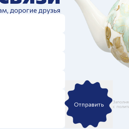
ам, дорогие друзья
Заполня
Отправить
c
полит