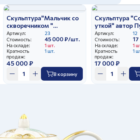
Скульптура"Мальчик со
Скульптура "С
скворечником "
уткой" автор 
авт.Бржезицкая А.Д
Н.П.
Артикул:
23
Артикул:
12
45 000 ₽/шт.
17
Стоимость:
Стоимость:
На складе:
1 шт.
На складе:
1 ш
Кратность
1 шт.
Кратность
1 ш
продаж:
продаж:
45 000 ₽
17 000 ₽
В корзину