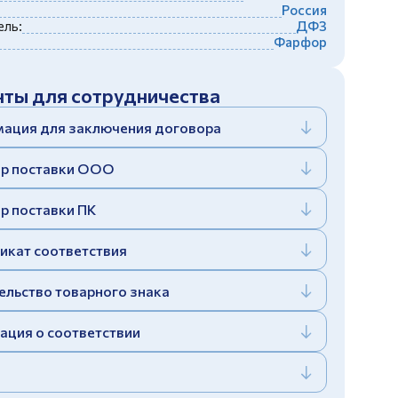
Россия
ль:
ДФЗ
Фарфор
ты для сотрудничества
ация для заключения договора
р поставки ООО
р поставки ПК
икат соответствия
ельство товарного знака
ация о соответствии