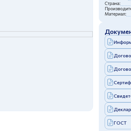
c
политикой конфиденциальности
Страна:
Отправить
Производите
Материал:
аполняя и отправляя форму, вы соглашаетесь
c
политикой конфиденциальности
Отправить
Докумен
аполняя и отправляя форму, вы соглашаетесь
c
политикой конфиденциальности
Информ
Догово
Догово
Сертиф
Свидет
Деклар
ГОСТ