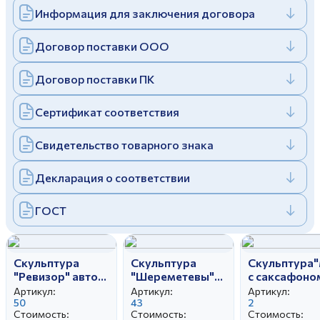
Информация для заключения договора
Дулевский фарфоровый завод ©
Заполняя и отправляя форму, вы соглашаетесь
c
политикой конфиденциальности
Отправить
Политика конфиденциальности
Договор поставки ООО
Заполняя и отправляя форму, вы соглашаетесь
c
политикой конфиденциальности
Договор поставки ПК
Сертификат соответствия
Свидетельство товарного знака
Декларация о соответствии
ГОСТ
Скульптура
Скульптура
Скульптура
"Ревизор" автор
"Шереметевы"
с саксафоно
Бржезицкая А.Д.
автор
авт.Богдано
Артикул:
Артикул:
Артикул:
50
Бржезицкая А.Д.
43
2
Стоимость:
Стоимость:
Стоимость: