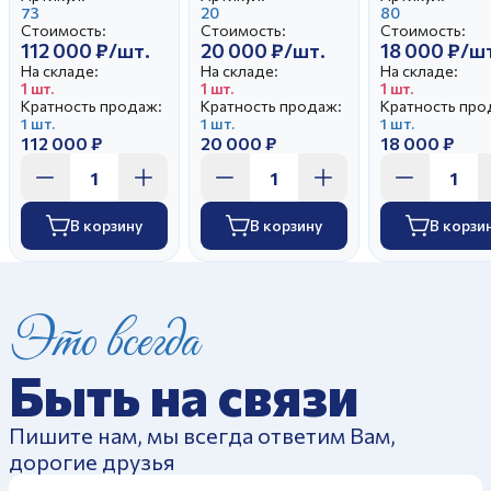
Гатилова Е.И.
73
автор Сотников
20
жеребенком
80
Стоимость:
Стоимость:
Стоимость:
А.Г.
автор Гатил
112 000 ₽/шт.
20 000 ₽/шт.
18 000 ₽/ш
Е.И.
На складе:
На складе:
На складе:
1 шт.
1 шт.
1 шт.
Кратность продаж:
Кратность продаж:
Кратность про
1 шт.
1 шт.
1 шт.
112 000 ₽
20 000 ₽
18 000 ₽
В корзину
В корзину
В корзи
Это всегда
Быть на связи
Пишите нам, мы всегда ответим Вам,
дорогие друзья