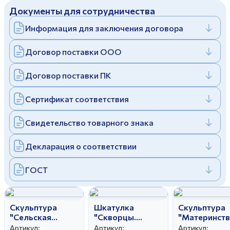
Документы для сотрудничества
Дулевский фарфоровый завод ©
Заполняя и отправляя форму, вы соглашаетесь
c
политикой конфиденциальности
Информация для заключения договора
Отправить
Политика конфиденциальности
Заполняя и отправляя форму, вы соглашаетесь
Договор поставки ООО
c
политикой конфиденциальности
Договор поставки ПК
Сертификат соответствия
Свидетельство товарного знака
Декларация о соответствии
ГОСТ
Скульптура
Шкатулка
Скульптура
"Сельская
"Скворцы.
"Материнств
свадьба" автор
Первый вылет"
лошадь с
Артикул:
Артикул:
Артикул: