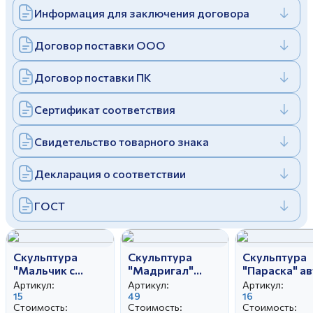
Информация для заключения договора
Дулевский фарфоровый завод ©
Заполняя и отправляя форму, вы соглашаетесь
c
политикой конфиденциальности
Отправить
Политика конфиденциальности
Договор поставки ООО
Заполняя и отправляя форму, вы соглашаетесь
c
политикой конфиденциальности
Договор поставки ПК
Сертификат соответствия
Свидетельство товарного знака
Декларация о соответствии
ГОСТ
Скульптура
Скульптура
Скульптура
"Мальчик с
"Мадригал"
"Параска" а
бубном" автор
малый автор
Богданова О
Артикул:
Артикул:
Артикул:
Малышева Н.А.
15
Бржезицкая А.Д.
49
16
Стоимость:
Стоимость:
Стоимость: