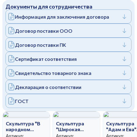
Документы для сотрудничества
Дулевский фарфоровый завод ©
Заполняя и отправляя форму, вы соглашаетесь
c
политикой конфиденциальности
Информация для заключения договора
Отправить
Политика конфиденциальности
Заполняя и отправляя форму, вы соглашаетесь
Договор поставки ООО
c
политикой конфиденциальности
Договор поставки ПК
Сертификат соответствия
Свидетельство товарного знака
Декларация о соответствии
ГОСТ
Скульптура "В
Скульптура
Скульптура
народном
"Широкая
"Адам и Ева"
театре" автор
масленица"
автор Гатил
Артикул:
Артикул:
Артикул: