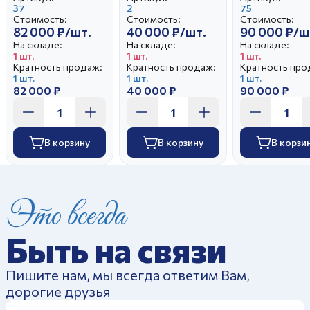
Бржезицкая А.Д.
37
автор Чечулина
2
Е.И.
75
Стоимость:
Стоимость:
Стоимость:
Г.Д.
82 000 ₽/шт.
40 000 ₽/шт.
90 000 ₽/ш
На складе:
На складе:
На складе:
1 шт.
1 шт.
1 шт.
Кратность продаж:
Кратность продаж:
Кратность про
1 шт.
1 шт.
1 шт.
82 000 ₽
40 000 ₽
90 000 ₽
В корзину
В корзину
В корзи
Это всегда
Быть на связи
Пишите нам, мы всегда ответим Вам,
дорогие друзья