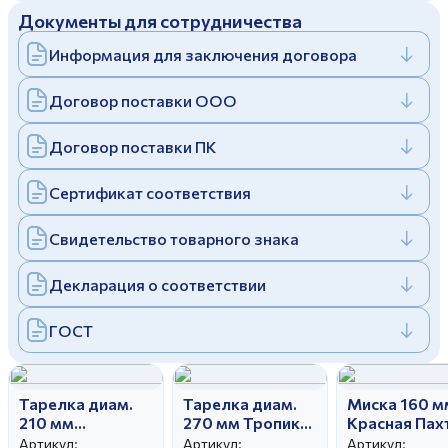
Документы для сотрудничества
Дулевский фарфоровый завод ©
Заполняя и отправляя форму, вы соглашаетесь
c
политикой конфиденциальности
Информация для заключения договора
Отправить
Политика конфиденциальности
Заполняя и отправляя форму, вы соглашаетесь
Договор поставки ООО
c
политикой конфиденциальности
Договор поставки ПК
Сертификат соответствия
Свидетельство товарного знака
Декларация о соответствии
ГОСТ
Тарелка диам.
Тарелка диам.
Миска 160 м
210 мм
270 мм Тропики
Красная Пах
Подсолнухи
керамика
Артикул:
Артикул:
Артикул: