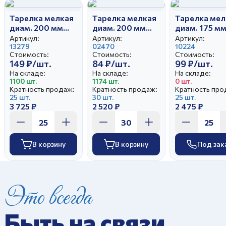
Тарелка мелкая
Тарелка мелкая
Тарелка мел
диам. 200 мм
диам. 200 мм
диам. 175 м
Гладкий край
Гладкий край
Гладкий кра
Артикул:
Артикул:
Артикул:
Красная Пахта
13279
Белая
02470
Красная Пах
10224
Стоимость:
Стоимость:
Стоимость:
(25)
149 ₽/шт.
84 ₽/шт.
99 ₽/шт.
На складе:
На складе:
На складе:
1100 шт.
1174 шт.
0 шт.
Кратность продаж:
Кратность продаж:
Кратность про
25 шт.
30 шт.
25 шт.
3 725 ₽
2 520 ₽
2 475 ₽
В корзину
В корзину
Под зак
Это всегда
Быть на связи