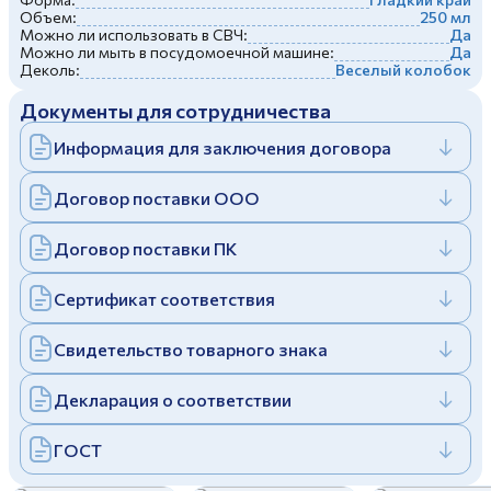
Объем:
250 мл
Дулевский фарфоровый завод ©
Заполняя и отправляя форму, вы соглашаетесь
Можно ли использовать в СВЧ:
Да
c
политикой конфиденциальности
Можно ли мыть в посудомоечной машине:
Да
Отправить
Политика конфиденциальности
Деколь:
Веселый колобок
Заполняя и отправляя форму, вы соглашаетесь
Документы для сотрудничества
c
политикой конфиденциальности
Информация для заключения договора
Договор поставки ООО
Договор поставки ПК
Сертификат соответствия
Свидетельство товарного знака
Декларация о соответствии
ГОСТ