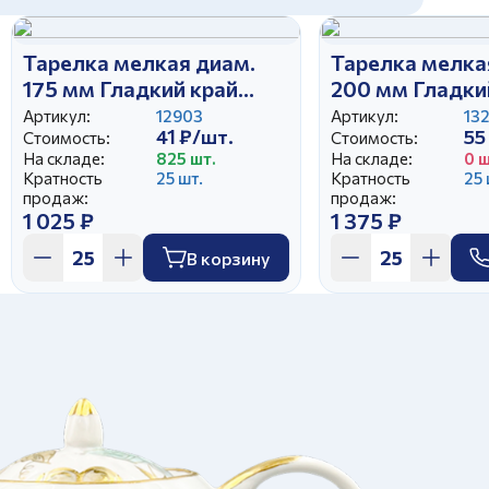
Тарелка мелкая диам.
Тарелка мелка
175 мм Гладкий край
200 мм Гладки
Оливия (25)
Оливия (25)
Артикул:
12903
Артикул:
13
41 ₽/шт.
55
Стоимость:
Стоимость:
На складе:
825 шт.
На складе:
0 ш
Кратность
25 шт.
Кратность
25 
продаж:
продаж:
1 025 ₽
1 375 ₽
В корзину