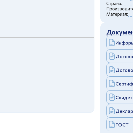
c
политикой конфиденциальности
Страна:
Отправить
Производите
Материал:
аполняя и отправляя форму, вы соглашаетесь
c
политикой конфиденциальности
Отправить
Докумен
аполняя и отправляя форму, вы соглашаетесь
c
политикой конфиденциальности
Информ
Догово
Догово
Сертиф
Свидет
Деклар
ГОСТ