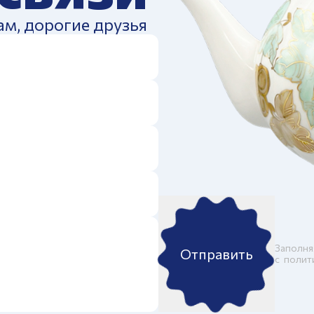
ам, дорогие друзья
Заполня
Отправить
c
полит