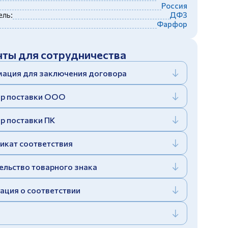
Россия
ль:
ДФЗ
Фарфор
ты для сотрудничества
ация для заключения договора
р поставки ООО
р поставки ПК
икат соответствия
ельство товарного знака
ация о соответствии