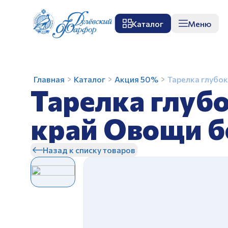
Каталог
Меню
О заводе
Музей
Мастер-класс
П
Тарелка
Главная
Каталог
Акция 50%
Тарелка глубо
Тарелка глуб
глубокая
диам.
200
край Овощи 
мм
З
Гладкий
Назад к списку товаров
край
Овощи
бортовые
З