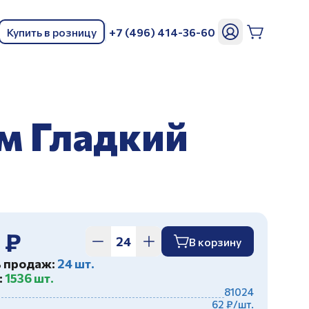
Купить в розницу
+7 (496) 414-36-60
ь
мм Гладкий
 ₽
В корзину
ь продаж:
24 шт.
:
1536 шт.
81024
62 ₽/шт.