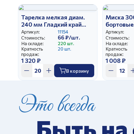
Тарелка мелкая диам.
Миска 30
240 мм Гладкий край
бортовые
Клубничное настроение
Артикул:
11154
Артикул:
66 ₽/шт.
Стоимость:
Стоимость:
На складе:
220 шт.
На складе:
Кратность
20 шт.
Кратность
продаж:
продаж:
1 320 ₽
1 008 ₽
В корзину
Это всегда
Быть на