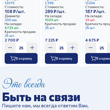
Гладкий край (по
13075
Розовая ветка
С396
лугу (25)
13204
Стоимость:
Стоимость:
Стоимость:
25 штук)
108 ₽/шт.
289 ₽/шт.
187 ₽/шт.
Диаметр:
На складе:
На складе:
200 мм
1020 шт.
25 шт.
На складе:
Кратность продаж:
Кратность про
6725 шт.
25 шт.
25 шт.
Кратность продаж:
25 шт.
2 700 ₽
7 225 ₽
4 675 ₽
В корзину
В корзину
В корзи
Это всегда
Быть на связи
Пишите нам, мы всегда ответим Вам,