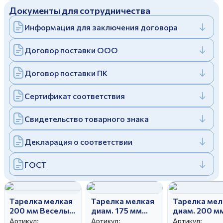
Документы для сотрудничества
Дулевский фарфоровый завод ©
Заполняя и отправляя форму, вы соглашаетесь
c
политикой конфиденциальности
Информация для заключения договора
Отправить
Политика конфиденциальности
Заполняя и отправляя форму, вы соглашаетесь
Договор поставки ООО
c
политикой конфиденциальности
Договор поставки ПК
Сертификат соответствия
Свидетельство товарного знака
Декларация о соответствии
ГОСТ
Тарелка мелкая
Тарелка мелкая
Тарелка мел
200 мм Веселый
диам. 175 мм
диам. 200 м
колобок
Вырезной край
Гладкий кра
Артикул:
Артикул:
Артикул: