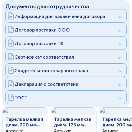
Документы для сотрудничества
Дулевский фарфоровый завод ©
Заполняя и отправляя форму, вы соглашаетесь
c
политикой конфиденциальности
Информация для заключения договора
Отправить
Политика конфиденциальности
Заполняя и отправляя форму, вы соглашаетесь
Договор поставки ООО
c
политикой конфиденциальности
Договор поставки ПК
Сертификат соответствия
Свидетельство товарного знака
Декларация о соответствии
ГОСТ
Тарелка мелкая
Тарелка мелкая
Тарелка мел
диам. 200 мм
диам. 175 мм
диам. 200 м
Гладкий край
Вырезной край
Гладкий кра
Артикул:
Артикул:
Артикул: