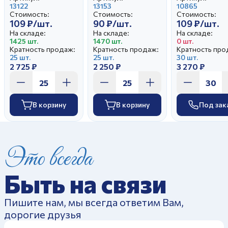
Крокусы (25)
13122
Крокусы
13153
Гуси Отводк
10865
Стоимость:
Стоимость:
Стоимость:
краской
109 ₽/шт.
90 ₽/шт.
109 ₽/шт.
На складе:
На складе:
На складе:
1425 шт.
1470 шт.
0 шт.
Кратность продаж:
Кратность продаж:
Кратность про
25 шт.
25 шт.
30 шт.
2 725 ₽
2 250 ₽
3 270 ₽
В корзину
В корзину
Под зак
Это всегда
Быть на связи
Пишите нам, мы всегда ответим Вам,
дорогие друзья