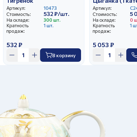
Тигренок
Цыганка (1 кат
Артикул:
10473
Артикул:
С2
532 ₽/шт.
5 
Стоимость:
Стоимость:
На складе:
300 шт.
На складе:
0 ш
Кратность
1 шт.
Кратность
1 ш
продаж:
продаж:
532 ₽
5 053 ₽
В корзину