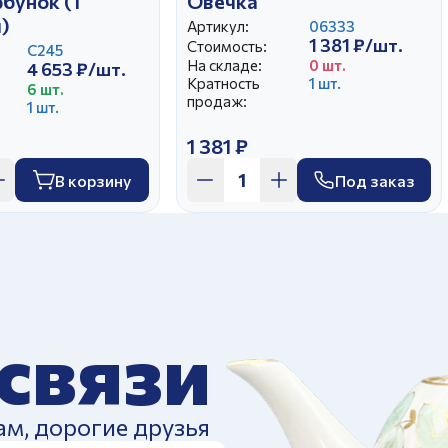
бунок (1
Овечка
)
Артикул:
06333
1 381 ₽/шт.
Стоимость:
С245
На складе:
0 шт.
4 653 ₽/шт.
Кратность
1 шт.
6 шт.
продаж:
1 шт.
1 381 ₽
В корзину
Под заказ
 связи
ам, дорогие друзья