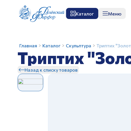
Каталог
Меню
О заводе
Музей
Мастер-класс
П
Триптих
Главная
Каталог
Скульптура
Триптих "Золот
Триптих "Золо
"Золотой
петушок"
(1
Назад к списку товаров
категория)
З
З