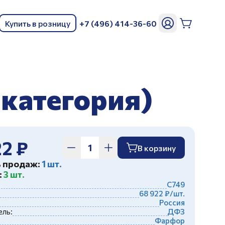
Купить в розницу
+7 (496) 414-36-60
ь
 категория)
22 ₽
В корзину
ь продаж:
1 шт.
:
3 шт.
С749
68 922 ₽/шт.
Россия
ль:
ДФЗ
Фарфор