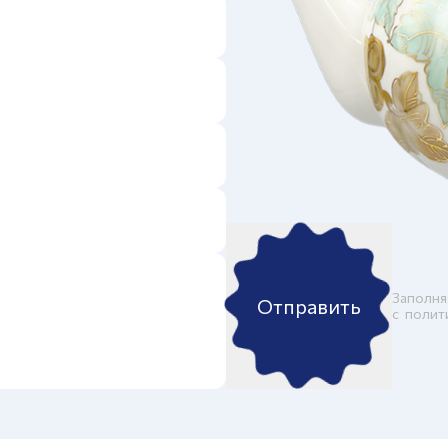
Заполня
Отправить
c
полит