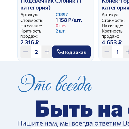
Подсвечник Слоник (1
Конек-гор
категория)
категория
Артикул:
С1897
Артикул:
1 158 ₽/шт.
Стоимость:
Стоимость:
На складе:
0 шт.
На складе:
Кратность
2 шт.
Кратность
продаж:
продаж:
2 316 ₽
4 653 ₽
Под заказ
Это всегда
Быть на
Пишите нам, мы всегда ответим В