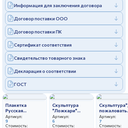
Информация для заключения договора
Дулевский фарфоровый завод ©
Заполняя и отправляя форму, вы соглашаетесь
c
политикой конфиденциальности
Отправить
Политика конфиденциальности
Договор поставки ООО
Заполняя и отправляя форму, вы соглашаетесь
c
политикой конфиденциальности
Договор поставки ПК
Сертификат соответствия
Свидетельство товарного знака
Декларация о соответствии
ГОСТ
Плакетка
Скульптура
Скульптура
Русская
"Ложкари"
пожаловать
красавица
автор Чечулина
(Скоморох)
Артикул:
Артикул:
Артикул:
авт.Богданова
9
Г.Д.
6
авт.Чечулина
7
Стоимость:
Стоимость:
Стоимость:
О.М