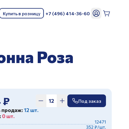
Купить в розницу
+7 (496) 414-36-60
ь
онна Роза
 ₽
Под заказ
ь продаж:
12 шт.
:
0 шт.
12471
352 ₽/шт.