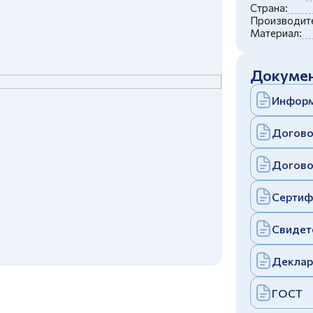
c
политикой конфиденциальности
Страна:
Отправить
Производите
Материал:
аполняя и отправляя форму, вы соглашаетесь
c
политикой конфиденциальности
Отправить
Докумен
аполняя и отправляя форму, вы соглашаетесь
c
политикой конфиденциальности
Информ
Догово
Догово
Сертиф
Свидет
Деклар
ГОСТ