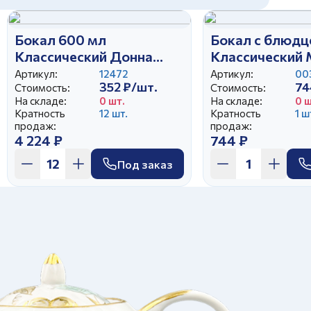
Бокал 600 мл
Бокал с блюдц
Классический Донна
Классический 
Роза Салатовый
Артикул:
12472
Артикул:
00
352 ₽/шт.
74
Стоимость:
Стоимость:
На складе:
0 шт.
На складе:
0 ш
Кратность
12 шт.
Кратность
1 ш
продаж:
продаж:
4 224 ₽
744 ₽
Под заказ