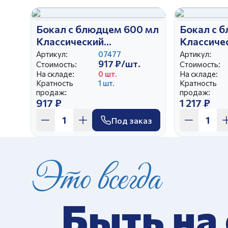
Бокал с блюдцем 600 мл
Бокал с 
Классический
Классиче
Джентельмены
Артикул:
07477
Артикул:
917 ₽/шт.
Стоимость:
Стоимость:
На складе:
0 шт.
На складе:
Кратность
1 шт.
Кратность
продаж:
продаж:
917 ₽
1 217 ₽
Под заказ
Это всегда
Быть на