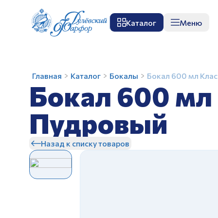
Каталог
Меню
О заводе
Музей
Мастер-класс
П
Бокал
Главная
Каталог
Бокалы
Бокал 600 мл Кла
Бокал 600 мл
600
мл
Классический
Пудровый
Донна
З
Роза
Назад к списку товаров
Пудровый
З