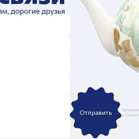
ам, дорогие друзья
Заполня
Отправить
c
полит