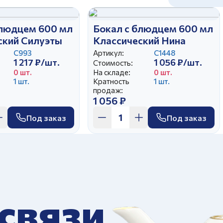
блюдцем 600 мл
Бокал с блюдцем 600 мл
ский Силуэты
Классический Нина
С993
Артикул:
C1448
1 217 ₽/шт.
1 056 ₽/шт.
Стоимость:
0 шт.
На складе:
0 шт.
1 шт.
Кратность
1 шт.
продаж:
1 056 ₽
Под заказ
Под заказ
 связи