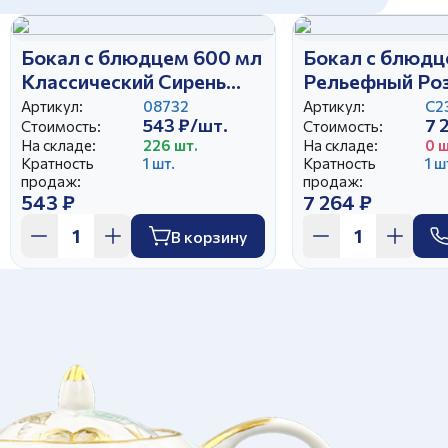
Бокал с блюдцем 600 мл
Бокал с блюдц
Классический Сирень
Рельефный Ро
эконом
Артикул:
08732
Артикул:
С2
543 ₽/шт.
7 
Стоимость:
Стоимость:
На складе:
226 шт.
На складе:
0 ш
Кратность
1 шт.
Кратность
1 ш
продаж:
продаж:
543 ₽
7 264 ₽
В корзину