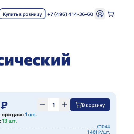
Купить в розницу
+7 (496) 414-36-60
ь
сический
 ₽
В корзину
ь продаж:
1 шт.
:
13 шт.
С1044
1 481 ₽/шт.