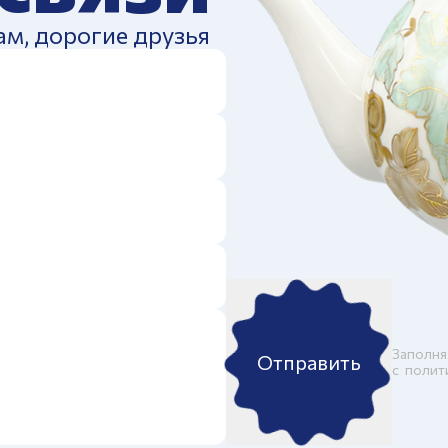
ам, дорогие друзья
Заполня
Отправить
c
полит