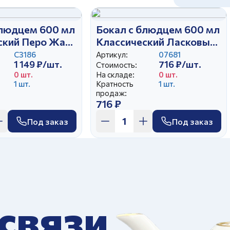
блюдцем 600 мл
Бокал с блюдцем 600 мл
ский Перо Жар-
Классический Ласковый
май
С3186
Артикул:
07681
1 149 ₽/шт.
716 ₽/шт.
Стоимость:
0 шт.
На складе:
0 шт.
1 шт.
Кратность
1 шт.
продаж:
716 ₽
Под заказ
Под заказ
 связи