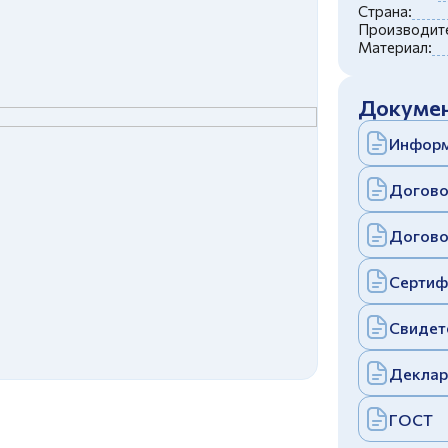
c
политикой конфиденциальности
Страна:
Отправить
Производите
Материал:
аполняя и отправляя форму, вы соглашаетесь
c
политикой конфиденциальности
Отправить
Докумен
аполняя и отправляя форму, вы соглашаетесь
c
политикой конфиденциальности
Информ
Догово
Догово
Сертиф
Свидет
Деклар
ГОСТ