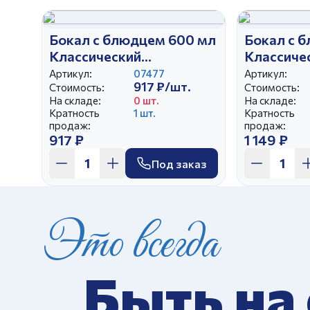
Бокал с блюдцем 600 мл
Бокал с 
Классический
Классиче
Джентельмены
птицы
Артикул:
07477
Артикул:
917 ₽/шт.
Стоимость:
Стоимость:
На складе:
0 шт.
На складе:
Кратность
1 шт.
Кратность
продаж:
продаж:
917 ₽
1 149 ₽
Под заказ
Это всегда
Быть на