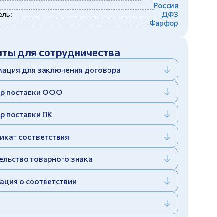
Россия
ль:
ДФЗ
Фарфор
ты для сотрудничества
ация для заключения договора
р поставки ООО
р поставки ПК
икат соответствия
ельство товарного знака
ация о соответствии