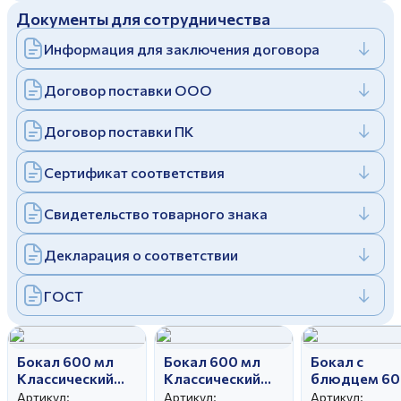
Документы для сотрудничества
Дулевский фарфоровый завод ©
Заполняя и отправляя форму, вы соглашаетесь
c
политикой конфиденциальности
Информация для заключения договора
Отправить
Политика конфиденциальности
Заполняя и отправляя форму, вы соглашаетесь
Договор поставки ООО
c
политикой конфиденциальности
Договор поставки ПК
Сертификат соответствия
Свидетельство товарного знака
Декларация о соответствии
ГОСТ
Бокал 600 мл
Бокал 600 мл
Бокал с
Классический
Классический
блюдцем 60
Любовные
Весенний
мл Классиче
Артикул:
Артикул:
Артикул: