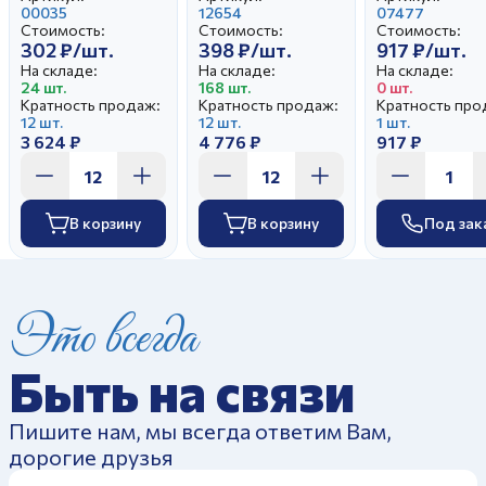
истории
00035
калейдоскоп
12654
Джентельм
07477
Стоимость:
Стоимость:
Стоимость:
302 ₽/шт.
398 ₽/шт.
917 ₽/шт.
На складе:
На складе:
На складе:
24 шт.
168 шт.
0 шт.
Кратность продаж:
Кратность продаж:
Кратность про
12 шт.
12 шт.
1 шт.
3 624 ₽
4 776 ₽
917 ₽
В корзину
В корзину
Под зак
Это всегда
Быть на связи
Пишите нам, мы всегда ответим Вам,
дорогие друзья