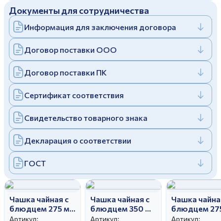
Документы для сотрудничества
Дулевский фарфоровый завод ©
Заполняя и отправляя форму, вы соглашаетесь
c
политикой конфиденциальности
Информация для заключения договора
Отправить
Политика конфиденциальности
Заполняя и отправляя форму, вы соглашаетесь
Договор поставки ООО
c
политикой конфиденциальности
Договор поставки ПК
Сертификат соответствия
Свидетельство товарного знака
Декларация о соответствии
ГОСТ
Чашка чайная с
Чашка чайная с
Чашка чайна
блюдцем 275 мл
блюдцем 350 мл
блюдцем 27
Белый лебедь
Забивака
Белый лебе
Артикул:
Артикул:
Артикул: