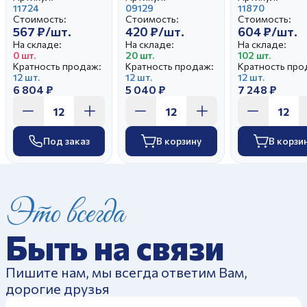
Драгоценный
11724
09129
Прекрасный
11870
Стоимость:
Стоимость:
Стоимость:
момент
рококо И.У
567 ₽/шт.
420 ₽/шт.
604 ₽/шт.
На складе:
На складе:
На складе:
0 шт.
20 шт.
102 шт.
Кратность продаж:
Кратность продаж:
Кратность про
12 шт.
12 шт.
12 шт.
6 804 ₽
5 040 ₽
7 248 ₽
Под заказ
В корзину
В корзи
Это всегда
Быть на связи
Пишите нам, мы всегда ответим Вам,
дорогие друзья