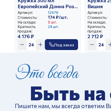
Кружка 300 мл
Кружка 2
Европейский Донна Роза
Вишня
Зеленый
Артикул:
12476
Артикул:
174 ₽/шт.
Стоимость:
Стоимость:
На складе:
0 шт.
На складе:
Кратность
24 шт.
Кратность
продаж:
продаж:
4 176 ₽
2 712 ₽
Под заказ
Это всегда
Быть на
Пишите нам, мы всегда ответим В