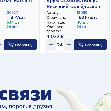
50 мл Рассвет
Кружка 350 мл Конус
Весенний калейдоскоп
06927
Артикул:
13063
113 ₽/шт.
168 ₽/шт.
Стоимость:
634 шт.
На складе:
48 шт.
24 шт.
Кратность
24 шт.
продаж:
4 032 ₽
В корзину
В корзину
 связи
ам, дорогие друзья