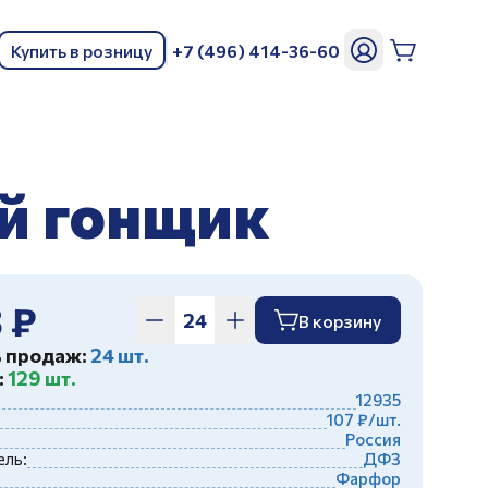
Купить в розницу
+7 (496) 414-36-60
ь
ый гонщик
 ₽
В корзину
ь продаж:
24 шт.
:
129 шт.
12935
107 ₽/шт.
Россия
ль:
ДФЗ
Фарфор