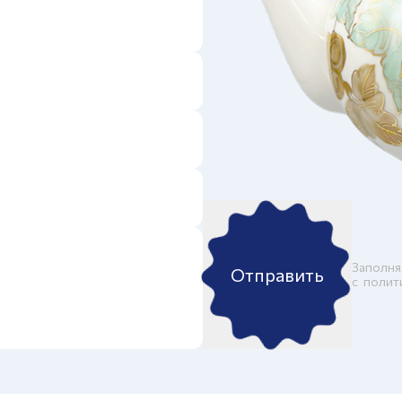
Заполня
Отправить
c
полит