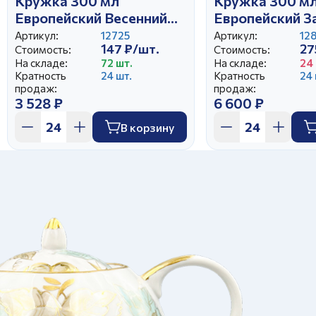
Кружка 300 мл
Кружка 300 м
Европейский Весенний
Европейский З
калейдоскоп
Артикул:
12725
Артикул:
12
147 ₽/шт.
27
Стоимость:
Стоимость:
На складе:
72 шт.
На складе:
24 
Кратность
24 шт.
Кратность
24 
продаж:
продаж:
3 528 ₽
6 600 ₽
В корзину