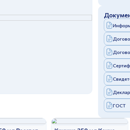
c
политикой конфиденциальности
Отправить
Докумен
аполняя и отправляя форму, вы соглашаетесь
c
политикой конфиденциальности
Информ
Отправить
аполняя и отправляя форму, вы соглашаетесь
c
политикой конфиденциальности
Догово
Догово
Сертиф
Свидет
Деклар
ГОСТ