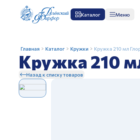
Каталог
Меню
О заводе
Музей
Мастер-класс
П
Кружка
Главная
Каталог
Кружки
Кружка 210 мл Гло
Кружка 210 м
210
мл
Глория
Назад к списку товаров
Веселый
З
гонщик
З