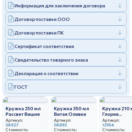
Информация для заключения договора
Дулевский фарфоровый завод ©
Заполняя и отправляя форму, вы соглашаетесь
c
политикой конфиденциальности
Отправить
Политика конфиденциальности
Договор поставки ООО
Заполняя и отправляя форму, вы соглашаетесь
c
политикой конфиденциальности
Договор поставки ПК
Сертификат соответствия
Свидетельство товарного знака
Декларация о соответствии
ГОСТ
Кружка 250 мл
Кружка 350 мл
Кружка 210 
Рассвет Вишня
Витая Оливки
Глория
Любимые
Артикул:
Артикул:
Артикул:
06927
06893
игрушки
12954
Стоимость:
Стоимость:
Стоимость: