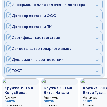
Информация для заключения договора
Дулевский фарфоровый завод ©
Заполняя и отправляя форму, вы соглашаетесь
c
политикой конфиденциальности
Отправить
Политика конфиденциальности
Договор поставки ООО
Заполняя и отправляя форму, вы соглашаетесь
c
политикой конфиденциальности
Договор поставки ПК
Сертификат соответствия
Свидетельство товарного знака
Декларация о соответствии
ГОСТ
Кружка 350 мл
Кружка 350 мл
Кружка 350 
Конус Белая
Витая Натали
Витая Гуси
керамика
(новые)
Артикул:
Артикул:
Артикул:
09875
09025
10187
Стоимость:
Стоимость:
Стоимость: