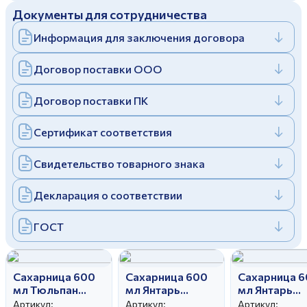
Документы для сотрудничества
Дулевский фарфоровый завод ©
Заполняя и отправляя форму, вы соглашаетесь
c
политикой конфиденциальности
Информация для заключения договора
Отправить
Политика конфиденциальности
Заполняя и отправляя форму, вы соглашаетесь
Договор поставки ООО
c
политикой конфиденциальности
Договор поставки ПК
Сертификат соответствия
Свидетельство товарного знака
Декларация о соответствии
ГОСТ
Сахарница 600
Сахарница 600
Сахарница 
мл Тюльпан
мл Янтарь
мл Янтарь
Сирень
Оливки
Натюрморт
Артикул:
Артикул:
Артикул: