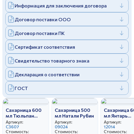
Информация для заключения договора
Дулевский фарфоровый завод ©
Заполняя и отправляя форму, вы соглашаетесь
c
политикой конфиденциальности
Отправить
Политика конфиденциальности
Договор поставки ООО
Заполняя и отправляя форму, вы соглашаетесь
c
политикой конфиденциальности
Договор поставки ПК
Сертификат соответствия
Свидетельство товарного знака
Декларация о соответствии
ГОСТ
Сахарница 600
Сахарница 500
Сахарница 
мл Тюльпан
мл Натали Рубин
мл Янтарь
Флора
Натюрморт
Артикул:
Артикул:
Артикул:
С3607
09024
12014
Стоимость:
Стоимость:
Стоимость: