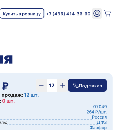
Купить в розницу
+7 (496) 414-36-60
ь
ня
 ₽
Под заказ
ь продаж:
12 шт.
:
0 шт.
07049
264 ₽/шт.
Россия
ль:
ДФЗ
Фарфор