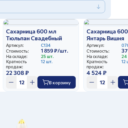
Сахарница 600 мл
Сахарница 600
Тюльпан Свадебный
Янтарь Вишня
Артикул:
С134
Артикул:
07
1 859 ₽/шт.
37
Стоимость:
Стоимость:
На складе:
25 шт.
На складе:
24 
Кратность
12 шт.
Кратность
12 
продаж:
продаж:
22 308 ₽
4 524 ₽
В корзину