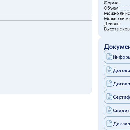
c
политикой конфиденциальности
Форма:
Отправить
Объем:
Можно ли ис
аполняя и отправляя форму, вы соглашаетесь
Можно ли мы
c
политикой конфиденциальности
Деколь:
Отправить
Высота с кр
аполняя и отправляя форму, вы соглашаетесь
c
политикой конфиденциальности
Докумен
Информ
Догово
Догово
Сертиф
Свидет
Деклар