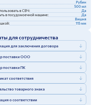
Рубин
500 мл
пользовать в СВЧ:
Да
ть в посудомоечной машине:
Да
Вишня
ышкой:
115 мм
ты для сотрудничества
ация для заключения договора
р поставки ООО
р поставки ПК
икат соответствия
ельство товарного знака
ация о соответствии