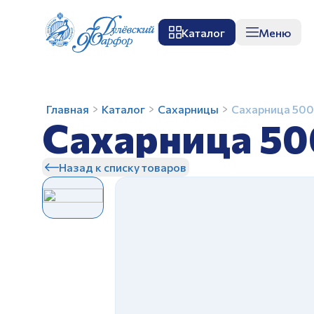
Каталог
Меню
О заводе
Музей
Мастер-класс
П
Сахарница
Главная
Каталог
Сахарницы
Сахарница 500
Сахарница 50
500
мл
Рубин
Назад к списку товаров
Вишня
З
З