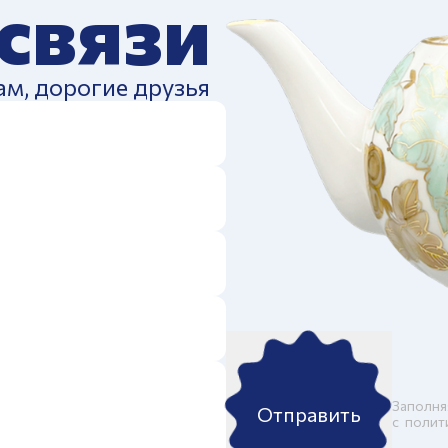
 связи
ам, дорогие друзья
Заполня
Отправить
c
полит