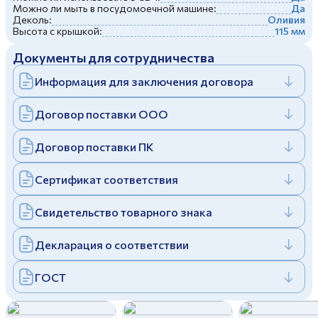
Можно ли мыть в посудомоечной машине:
Да
Дулевский фарфоровый завод ©
Заполняя и отправляя форму, вы соглашаетесь
Деколь:
Оливия
c
политикой конфиденциальности
Высота с крышкой:
115 мм
Отправить
Политика конфиденциальности
Документы для сотрудничества
Заполняя и отправляя форму, вы соглашаетесь
c
политикой конфиденциальности
Информация для заключения договора
Договор поставки ООО
Договор поставки ПК
Сертификат соответствия
Свидетельство товарного знака
Декларация о соответствии
ГОСТ