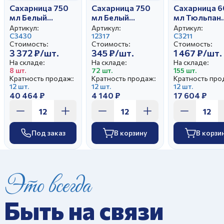
Сахарница 750
Сахарница 750
Сахарница 
мл Белый
мл Белый
мл Тюльпан
лебедь Золотой
лебедь Розы 3D-
Сирень
Артикул:
Артикул:
Артикул:
олень
С3430
2 вариант
12317
С3211
Стоимость:
Стоимость:
Стоимость:
3 372 ₽/шт.
345 ₽/шт.
1 467 ₽/шт.
На складе:
На складе:
На складе:
8 шт.
72 шт.
155 шт.
Кратность продаж:
Кратность продаж:
Кратность про
12 шт.
12 шт.
12 шт.
40 464 ₽
4 140 ₽
17 604 ₽
Под заказ
В корзину
В корзи
Это всегда
Быть на связи