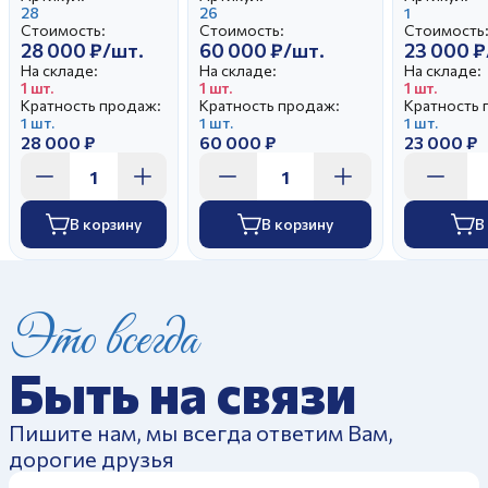
28
А.Д.
26
1
Стоимость:
Стоимость:
Стоимость
28 000 ₽/шт.
60 000 ₽/шт.
23 000 ₽
На складе:
На складе:
На складе:
1 шт.
1 шт.
1 шт.
Кратность продаж:
Кратность продаж:
Кратность 
1 шт.
1 шт.
1 шт.
28 000 ₽
60 000 ₽
23 000 ₽
В корзину
В корзину
В
Это всегда
Быть на связи
Пишите нам, мы всегда ответим Вам,
дорогие друзья