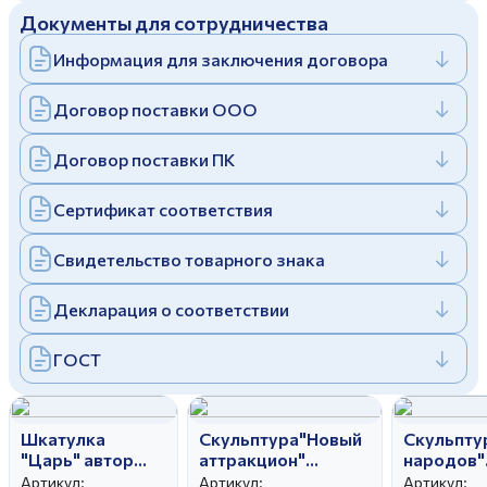
Документы для сотрудничества
Дулевский фарфоровый завод ©
Заполняя и отправляя форму, вы соглашаетесь
c
политикой конфиденциальности
Информация для заключения договора
Отправить
Политика конфиденциальности
Заполняя и отправляя форму, вы соглашаетесь
Договор поставки ООО
c
политикой конфиденциальности
Договор поставки ПК
Сертификат соответствия
Свидетельство товарного знака
Декларация о соответствии
ГОСТ
Шкатулка
Скульптура"Новый
Скульпт
"Царь" автор
аттракцион"
народов"
Чечулина Г.Д.
авт.Бржезицкая
авт.Богда
Артикул:
Артикул:
Артикул: