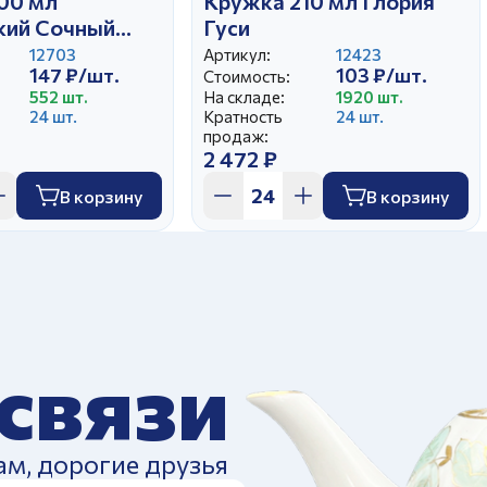
00 мл
Кружка 210 мл Глория
кий Сочный
Гуси
12703
Артикул:
12423
147 ₽/шт.
103 ₽/шт.
Стоимость:
552 шт.
На складе:
1920 шт.
24 шт.
Кратность
24 шт.
продаж:
2 472 ₽
В корзину
В корзину
 связи
ам, дорогие друзья