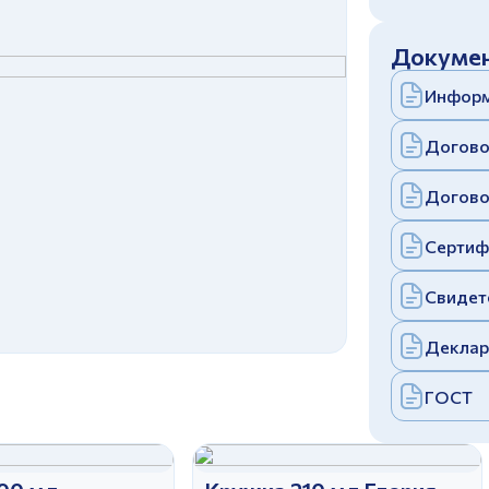
c
политикой конфиденциальности
Отправить
Докумен
аполняя и отправляя форму, вы соглашаетесь
c
политикой конфиденциальности
Информ
Отправить
аполняя и отправляя форму, вы соглашаетесь
c
политикой конфиденциальности
Догово
Догово
Сертиф
Свидет
Деклар
ГОСТ