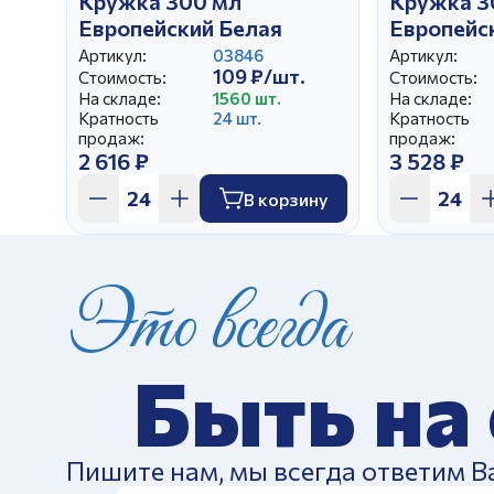
Кружка 300 мл
Кружка 3
Европейский Белая
Европейс
Акцент
Артикул:
03846
Артикул:
109 ₽/шт.
Стоимость:
Стоимость:
На складе:
1560 шт.
На складе:
Кратность
24 шт.
Кратность
продаж:
продаж:
2 616 ₽
3 528 ₽
В корзину
Это всегда
Быть на
Пишите нам, мы всегда ответим В