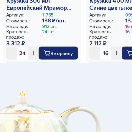
Кружка 300 мл
Кружка 400 мл
Европейский Мрамор
Синие цветы к
Мята
Артикул:
11765
Артикул:
09
138 ₽/шт.
13
Стоимость:
Стоимость:
На складе:
912 шт.
На складе:
16 
Кратность
24 шт.
Кратность
16 
продаж:
продаж:
3 312 ₽
2 112 ₽
В корзину