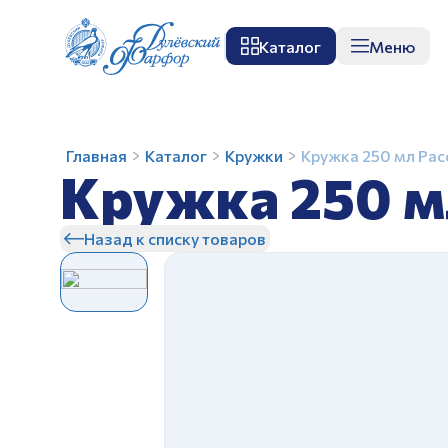
Каталог
Меню
О заводе
Музей
Мастер-класс
П
Кружка
Главная
Каталог
Кружки
Кружка 250 мл Ра
Кружка 250 м
250
мл
Рассвет
Назад к списку товаров
Озорные
З
щенки
З