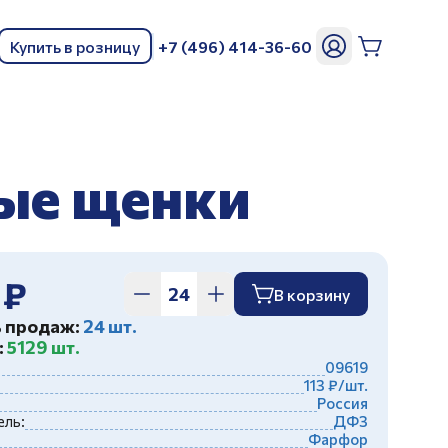
Купить в розницу
+7 (496) 414-36-60
ь
ные щенки
 ₽
В корзину
ь продаж:
24 шт.
:
5129 шт.
09619
113 ₽/шт.
Россия
ль:
ДФЗ
Фарфор