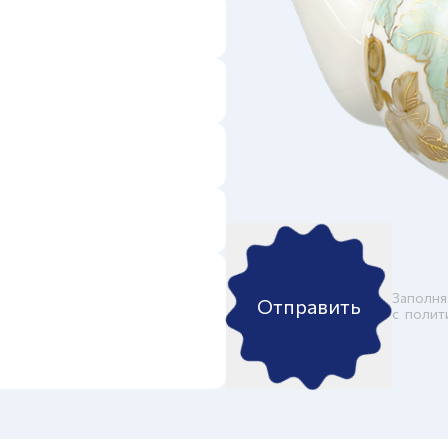
Заполня
Отправить
c
полит