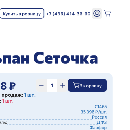
Купить в розницу
+7 (496) 414-36-60
ь
ьпан Сеточка
98 ₽
В корзину
ь продаж:
1 шт.
:
1 шт.
С1465
35 398 ₽/шт.
Россия
ль:
ДФЗ
Фарфор