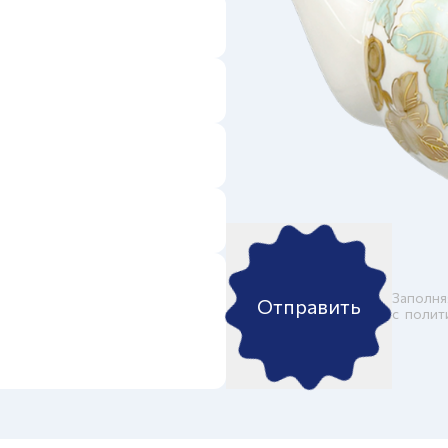
Заполня
Отправить
c
полит