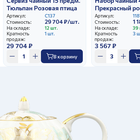
Сервиз чайный 15 предм.
Набор чайный 
Тюльпан Розовая птица
Прекрасный ро
Белый лебедь 
Артикул:
С137
Артикул:
11
29 704 ₽/шт.
1 
Стоимость:
Стоимость:
На складе:
12 шт.
На складе:
39 
Кратность
1 шт.
Кратность
3 ш
продаж:
продаж:
29 704 ₽
3 567 ₽
В корзину