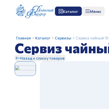
Каталог
Меню
О заводе
Музей
Мастер-класс
П
Сервиз
Главная
Каталог
Сервизы
Сервиз чайный 15
Сервиз чайны
чайный
15
предм.
Назад к списку товаров
Тюльпан
З
Сеточка
З