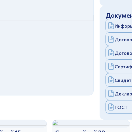
c
политикой конфиденциальности
Отправить
Докумен
аполняя и отправляя форму, вы соглашаетесь
c
политикой конфиденциальности
Информ
Отправить
аполняя и отправляя форму, вы соглашаетесь
c
политикой конфиденциальности
Догово
Догово
Сертиф
Свидет
Деклар
ГОСТ