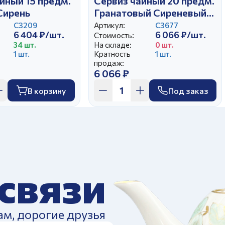
йный 15 предм.
Сервиз чайный 20 предм.
Сирень
Гранатовый Сиреневый
букет
С3209
Артикул:
С3677
6 404 ₽/шт.
6 066 ₽/шт.
Стоимость:
34 шт.
На складе:
0 шт.
1 шт.
Кратность
1 шт.
продаж:
6 066 ₽
В корзину
Под заказ
 связи
ам, дорогие друзья