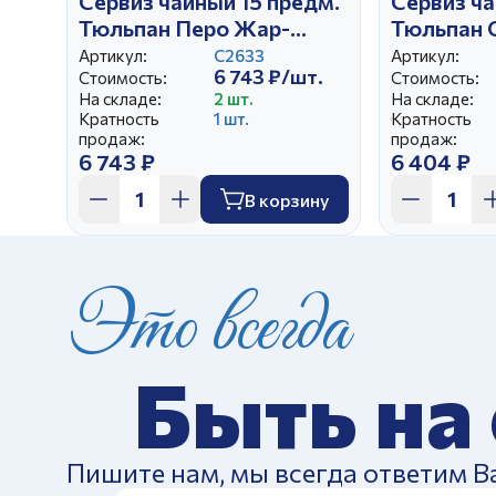
Сервиз чайный 15 предм.
Сервиз ча
Тюльпан Перо Жар-
Тюльпан 
птицы
Артикул:
С2633
Артикул:
6 743 ₽/шт.
Стоимость:
Стоимость:
На складе:
2 шт.
На складе:
Кратность
1 шт.
Кратность
продаж:
продаж:
6 743 ₽
6 404 ₽
В корзину
Это всегда
Быть на
Пишите нам, мы всегда ответим В