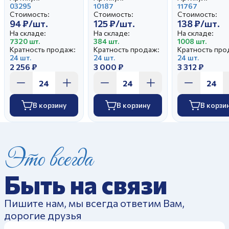
03295
10187
Пыльная роз
11767
Стоимость:
Стоимость:
Стоимость:
94 ₽/шт.
125 ₽/шт.
138 ₽/шт.
На складе:
На складе:
На складе:
7320 шт.
384 шт.
1008 шт.
Кратность продаж:
Кратность продаж:
Кратность про
24 шт.
24 шт.
24 шт.
2 256 ₽
3 000 ₽
3 312 ₽
В корзину
В корзину
В корзи
Это всегда
Быть на связи
Пишите нам, мы всегда ответим Вам,
дорогие друзья