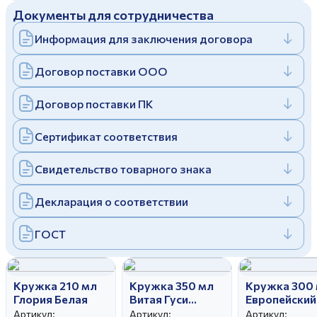
Документы для сотрудничества
Дулевский фарфоровый завод ©
Заполняя и отправляя форму, вы соглашаетесь
c
политикой конфиденциальности
Информация для заключения договора
Отправить
Политика конфиденциальности
Заполняя и отправляя форму, вы соглашаетесь
Договор поставки ООО
c
политикой конфиденциальности
Договор поставки ПК
Сертификат соответствия
Свидетельство товарного знака
Декларация о соответствии
ГОСТ
Кружка 210 мл
Кружка 350 мл
Кружка 300
Глория Белая
Витая Гуси
Европейский
(новые)
Мрамор
Артикул:
Артикул:
Артикул: